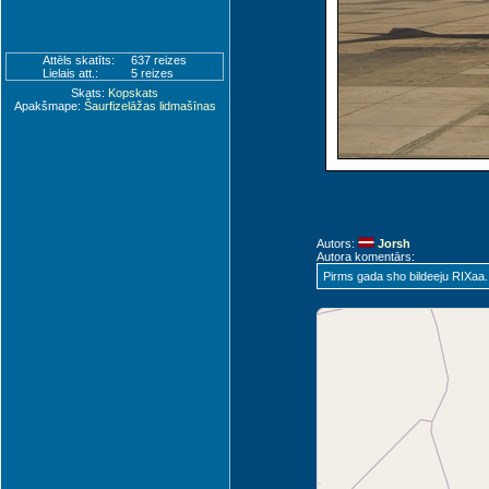
Attēls skatīts:
637 reizes
Lielais att.:
5 reizes
Skats:
Kopskats
Apakšmape:
Šaurfizelāžas lidmašīnas
Autors:
Jorsh
Autora komentārs:
Pirms gada sho bildeeju RIXaa. Pa