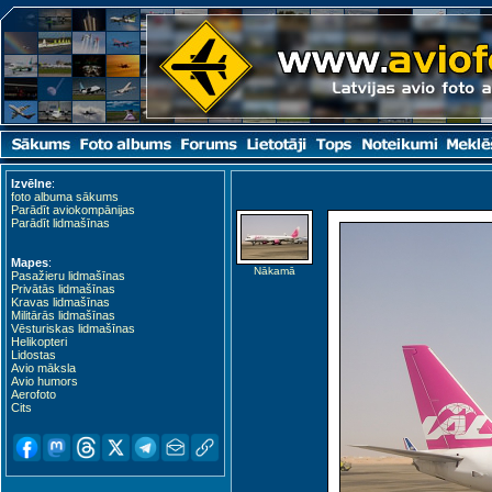
Izvēlne
:
foto albuma sākums
Parādīt aviokompānijas
Parādīt lidmašīnas
Mapes
:
Nākamā
Pasažieru lidmašīnas
Privātās lidmašīnas
Kravas lidmašīnas
Cairo (CAI)
Giza (SPX)
Militārās lidmašīnas
Vēsturiskas lidmašīnas
Helikopteri
Lidostas
Avio māksla
Avio humors
Aerofoto
Cits