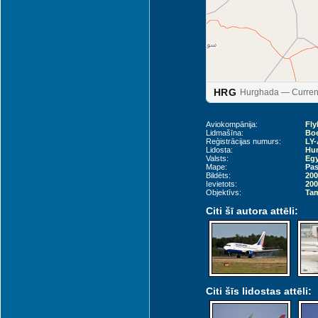
HRG
Hurghada — Current
Aviokompānija:
Fly
Lidmašīna:
Boe
Reģistrācijas numurs:
LY
Lidosta:
Hur
Valsts:
Egy
Mape:
Pas
Bildēts:
200
Ievietots:
200
Objektīvs:
Tam
Citi šī autora attēli:
Citi šīs lidostas attēli: