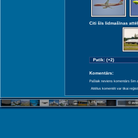
Citi šīs lidmašīnas attēl
Patīk: (+2)
Komentārs:
Pašlaik neviens komentārs šim at
Attēlus komentēt var tikai reģistrēt
© avio