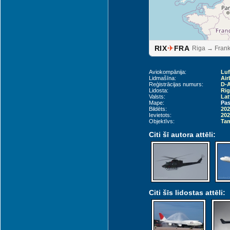
✈
RIX
FRA
Riga → Frank
Aviokompānija:
Lu
Lidmašīna:
Air
Reģistrācijas numurs:
D-
Lidosta:
Rig
Valsts:
Lat
Mape:
Pas
Bildēts:
202
Ievietots:
202
Objektīvs:
Tam
Citi šī autora attēli:
Citi šīs lidostas attēli: