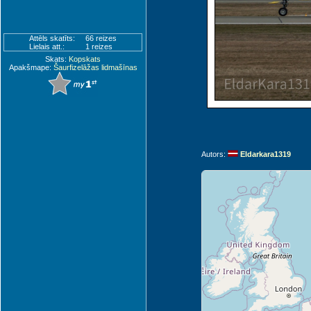
Attēls skatīts:
66 reizes
Lielais att.:
1 reizes
Skats:
Kopskats
Apakšmape:
Šaurfizelāžas lidmašīnas
Autors:
Eldarkara1319