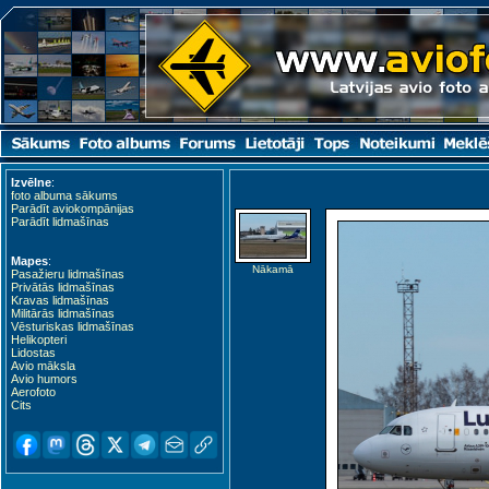
Izvēlne
:
foto albuma sākums
Parādīt aviokompānijas
Parādīt lidmašīnas
Mapes
:
Nākamā
Pasažieru lidmašīnas
Privātās lidmašīnas
Kravas lidmašīnas
Militārās lidmašīnas
Vēsturiskas lidmašīnas
Helikopteri
Lidostas
Avio māksla
Avio humors
Aerofoto
Cits