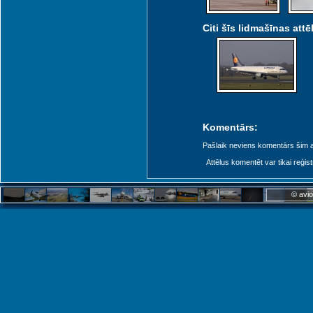
Citi šīs lidmašīnas attēl
Komentārs:
Pašlaik neviens komentārs šim at
Attēlus komentēt var tikai reģistrēt
© avio