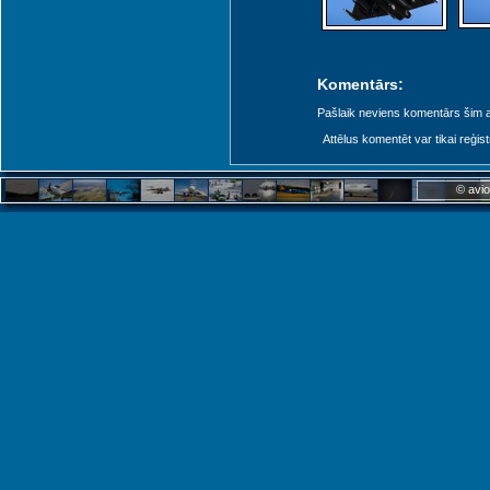
Komentārs:
Pašlaik neviens komentārs šim at
Attēlus komentēt var tikai reģistrēt
© avio