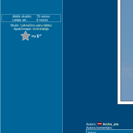
Attēls skatīts:
75 reizes
Lielais att.:
6 reizes
Skats:
Lidmašīnu pāru bildes
Apakšmape:
Iznīcinātājs
Autors:
Archa_pla
Autora komentārs: