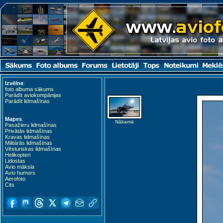
Izvēlne
:
foto albuma sākums
Parādīt aviokompānijas
Parādīt lidmašīnas
Mapes
:
Nākamā
Pasažieru lidmašīnas
Privātās lidmašīnas
Kravas lidmašīnas
Militārās lidmašīnas
Vēsturiskas lidmašīnas
Helikopteri
Lidostas
Avio māksla
Avio humors
Aerofoto
Cits