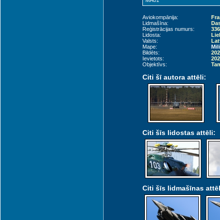
MA01
Aviokompānija:
Fra
Lidmašīna:
Das
Reģistrācijas numurs:
336
Lidosta:
Lie
Valsts:
Lat
Mape:
Mil
Bildēts:
202
Ievietots:
202
Objektīvs:
Tam
Citi šī autora attēli:
Citi šīs lidostas attēli:
Citi šīs lidmašīnas attēl