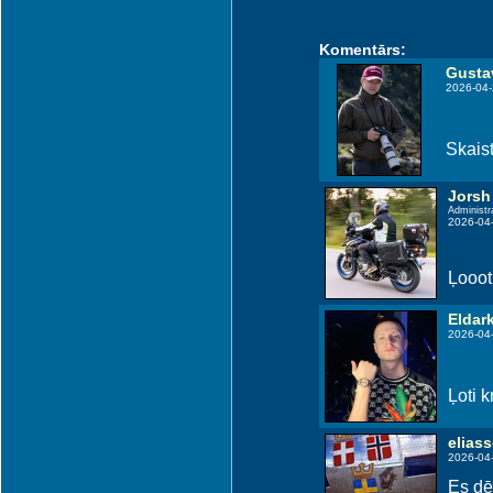
Komentārs:
Gusta
2026-04-
Skaist
Jorsh
Administr
2026-04
Ļoooti
Eldar
2026-04
Ļoti kr
elias
2026-04
Es dēļ