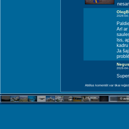
nesan
OlegB
2026-04-
Paldie
Arī ar
saules
īss, 
kadru 
Ja šaj
problē
Negu
2026-04-
Super!
Attēlus komentēt var tikai reģistrēt
© avio