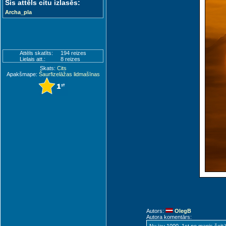
Šis attēls citu izlasēs:
Archa_pla
Attēls skatīts:
194 reizes
Lielais att.:
8 reizes
Skats:
Cits
Apakšmape:
Šaurfizelāžas lidmašīnas
Autors:
OlegB
Autora komentārs: