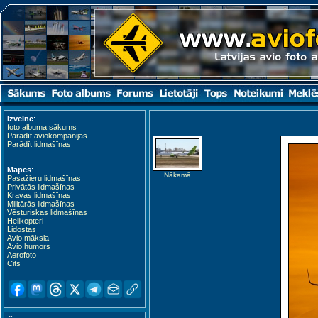
Izvēlne
:
foto albuma sākums
Parādīt aviokompānijas
Parādīt lidmašīnas
Mapes
:
Nākamā
Pasažieru lidmašīnas
Privātās lidmašīnas
Kravas lidmašīnas
Militārās lidmašīnas
Vēsturiskas lidmašīnas
Helikopteri
Lidostas
Avio māksla
Avio humors
Aerofoto
Cits