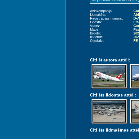
Nu jau 1000. 1st no manis šeit:
Aviokompānija:
Co
Lidmašīna:
Air
Reģistrācijas numurs:
D-
Lidosta:
Fra
Valsts:
Ger
Mape:
Pas
Bildēts:
202
Ievietots:
202
Objektīvs:
FE 
Citi šī autora attēli:
Citi šīs lidostas attēli:
Citi šīs lidmašīnas attēl