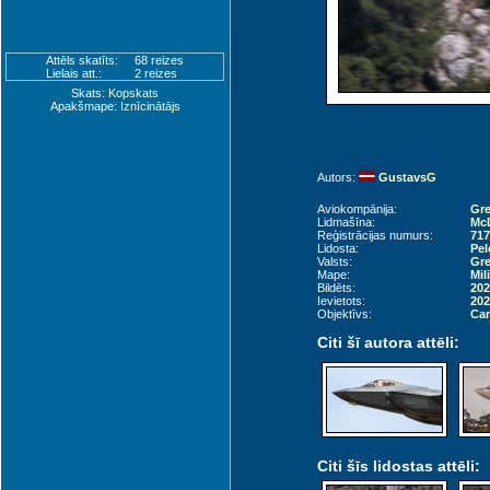
Attēls skatīts:
68 reizes
Lielais att.:
2 reizes
Skats:
Kopskats
Apakšmape:
Iznīcinātājs
Autors:
GustavsG
Aviokompānija:
Gre
Lidmašīna:
McD
Reģistrācijas numurs:
717
Lidosta:
Pel
Valsts:
Gre
Mape:
Mil
Bildēts:
202
Ievietots:
202
Objektīvs:
Can
Citi šī autora attēli:
Citi šīs lidostas attēli: