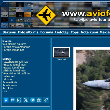
Izvēlne
:
foto albuma sākums
Parādīt aviokompānijas
Parādīt lidmašīnas
Mapes
:
Nākamā
Pasažieru lidmašīnas
Privātās lidmašīnas
Kravas lidmašīnas
Militārās lidmašīnas
Vēsturiskas lidmašīnas
Helikopteri
Lidostas
Avio māksla
Avio humors
Aerofoto
Cits