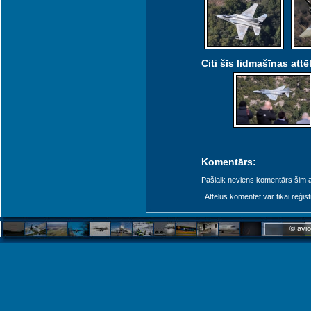
Citi šīs lidmašīnas attēl
Komentārs:
Pašlaik neviens komentārs šim at
Attēlus komentēt var tikai reģistrēt
© avio