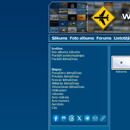
Izvēlne
:
foto albuma sākums
Parādīt aviokompānijas
Parādīt lidmašīnas
Mapes
:
Nākamā
Pasažieru lidmašīnas
Privātās lidmašīnas
Kravas lidmašīnas
Militārās lidmašīnas
Vēsturiskas lidmašīnas
Helikopteri
Lidostas
Avio māksla
Avio humors
Aerofoto
Cits