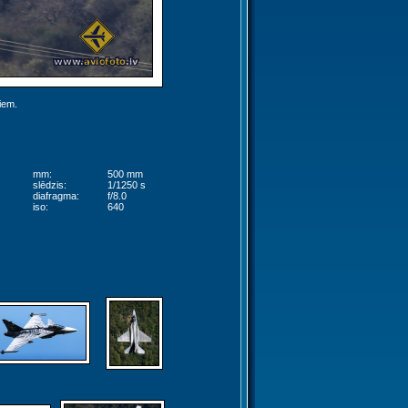
jiem.
mm:
500 mm
slēdzis:
1/1250 s
diafragma:
f/8.0
iso:
640