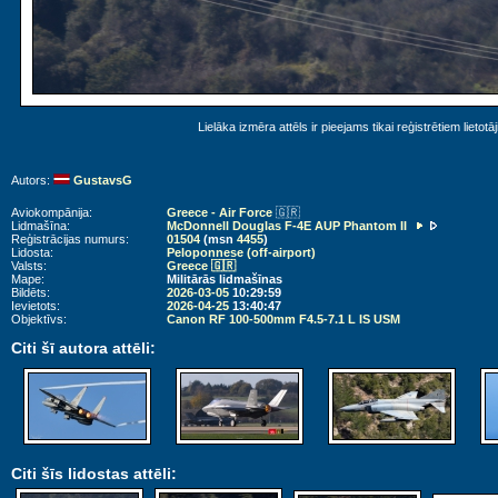
Lielāka izmēra attēls ir pieejams tikai reģistrētiem lietotā
Autors:
GustavsG
Aviokompānija:
Greece - Air Force
🇬🇷
Lidmašīna:
McDonnell Douglas F-4E AUP Phantom II
Reģistrācijas numurs:
01504
(msn
4455
)
Lidosta:
Peloponnese (off-airport)
Valsts:
Greece 🇬🇷
Mape:
Militārās lidmašīnas
Bildēts:
2026-03-05
10:29:59
Ievietots:
2026-04-25
13:40:47
Objektīvs:
Canon RF 100-500mm F4.5-7.1 L IS USM
Citi šī autora attēli:
Citi šīs lidostas attēli: