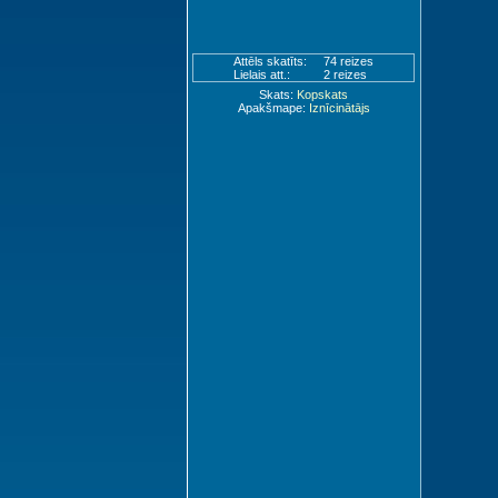
Attēls skatīts:
74 reizes
Lielais att.:
2 reizes
Skats:
Kopskats
Apakšmape:
Iznīcinātājs