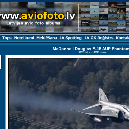
McDonnell Douglas F-4E AUP Phantom 
37319
. bilde no
39029
bildēm