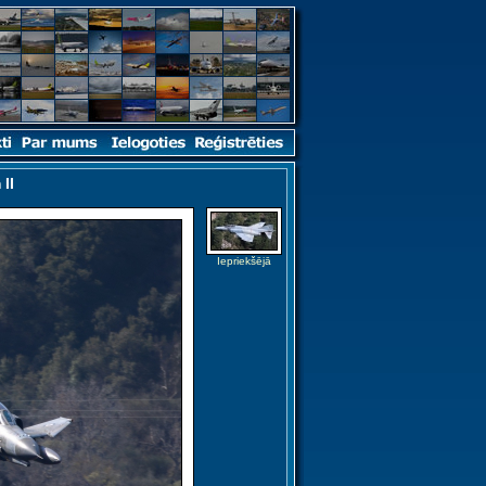
II
Iepriekšējā