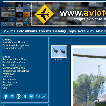
Izvēlne
:
foto albuma sākums
Parādīt aviokompānijas
Parādīt lidmašīnas
Mapes
:
Pasažieru lidmašīnas
Nākamā
Privātās lidmašīnas
Kravas lidmašīnas
Militārās lidmašīnas
Vēsturiskas lidmašīnas
Helikopteri
Lidostas
Avio māksla
Avio humors
Aerofoto
Cits