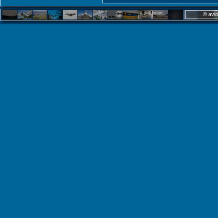
© avio