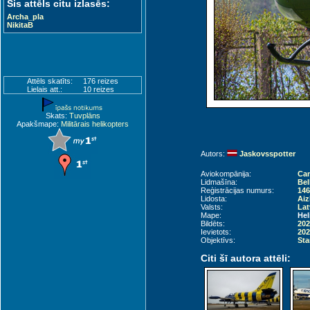
Šis attēls citu izlasēs:
Archa_pla
NikitaB
Attēls skatīts:
176 reizes
Lielais att.:
10 reizes
Skats:
Tuvplāns
Apakšmape:
Militārais helikopters
Autors:
Jaskovsspotter
Aviokompānija:
Can
Lidmašīna:
Bel
Reģistrācijas numurs:
146
Lidosta:
Aiz
Valsts:
Lat
Mape:
Hel
Bildēts:
202
Ievietots:
202
Objektīvs:
Sta
Citi šī autora attēli: