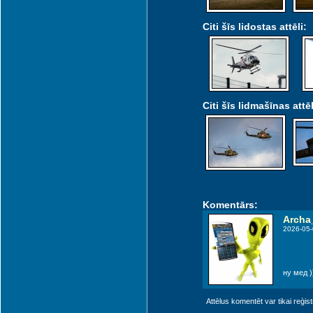
Citi šīs lidostas attēli:
Citi šīs lidmašīnas attēl
Komentārs:
Archa
2026-05-
ну мед )
Attēlus komentēt var tikai reģistrēt