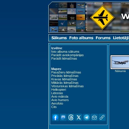
Izvēlne
:
foto albuma sākums
Parādīt aviokompānijas
Parādīt lidmašīnas
Mapes
:
Nākamā
Pasažieru lidmašīnas
Privātās lidmašīnas
Kravas lidmašīnas
Militārās lidmašīnas
Vēsturiskas lidmašīnas
Helikopteri
Lidostas
Avio māksla
Avio humors
Aerofoto
Cits