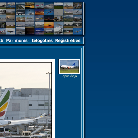
Iepriekšējā