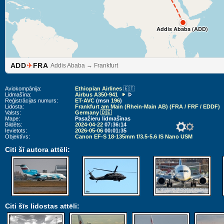
Addis Ababa (ADD)
✈
ADD
FRA
Addis Ababa → Frankfurt
Aviokompānija:
Ethiopian Airlines
🇪🇹
Lidmašīna:
Airbus A350-941
Reģistrācijas numurs:
ET-AVC
(msn
196
)
Lidosta:
Frankfurt am Main (Rhein-Main AB) (FRA / FRF / EDDF)
Valsts:
Germany 🇩🇪
Mape:
Pasažieru lidmašīnas
Bildēts:
2024-04-22
07:36:14
Ievietots:
2026-05-06
00:01:35
Objektīvs:
Canon EF-S 18-135mm f/3.5-5.6 IS Nano USM
Citi šī autora attēli:
Citi šīs lidostas attēli: