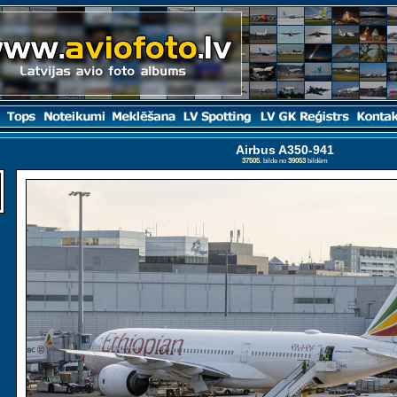
Airbus A350-941
37505
. bilde no
39053
bildēm