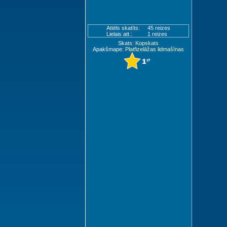
Attēls skatīts:
45 reizes
Lielais att.:
1 reizes
Skats:
Kopskats
Apakšmape:
Platfizelāžas lidmašīnas