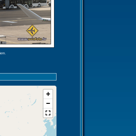
jiem.
+
−