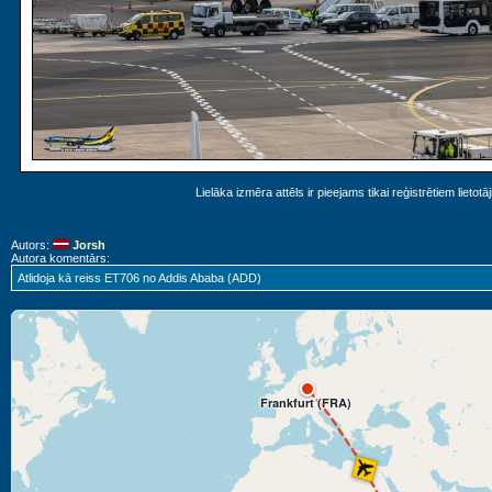
Lielāka izmēra attēls ir pieejams tikai reģistrētiem lietotā
Autors:
Jorsh
Autora komentārs:
Atlidoja kā reiss ET706 no Addis Ababa (ADD)
Frankfurt (FRA)