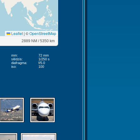
Leaflet
|
©
OpenStreetMap
2889 NM / 5350 km
mm:
72 mm
slēdzis:
1/250 s
diafragma:
f/5.0
iso:
100