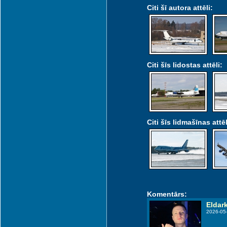
Citi šī autora attēli:
Citi šīs lidostas attēli:
Citi šīs lidmašīnas attēl
Komentārs:
Eldar
2026-05