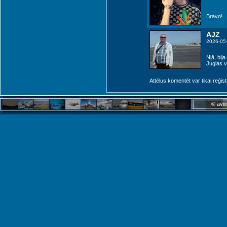
Bravo!
AJZ
2026-05
Njā, bij
Juglas vi
Attēlus komentēt var tikai reģistrēt
© avio