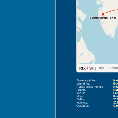
Sondrestrom (SFJ)
✈
RIX
SFJ
Riga → Sondr
Aviokompānija:
Nat
Lidmašīna:
Boe
Reģistrācijas numurs:
N9
Lidosta:
Rig
Valsts:
Lat
Mape:
Kra
Bildēts:
202
Ievietots:
202
Objektīvs:
Can