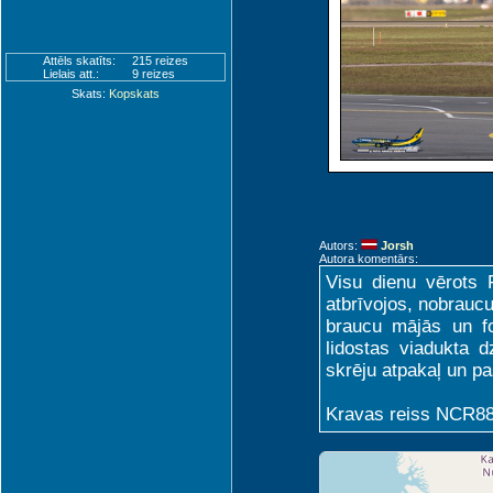
Attēls skatīts:
215 reizes
Lielais att.:
9 reizes
Skats:
Kopskats
Autors:
Jorsh
Autora komentārs:
Visu dienu vērots 
atbrīvojos, nobraucu
braucu mājās un f
lidostas viadukta 
skrēju atpakaļ un pas
Kravas reiss NCR88