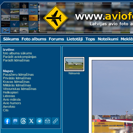
Izvēlne
:
foto albuma sākums
Parādīt aviokompānijas
Parādīt lidmašīnas
Mapes
:
Nākamā
Pasažieru lidmašīnas
Privātās lidmašīnas
Kravas lidmašīnas
Militārās lidmašīnas
Vēsturiskas lidmašīnas
Helikopteri
Lidostas
Avio māksla
Avio humors
Aerofoto
Cits