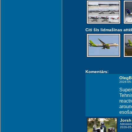
Citi šīs lidmašīnas attēl
Komentārs:
OlegB
2026-05-
Super
Tehni
reacti
around
esošaj
Jorsh
Administr
2026-05