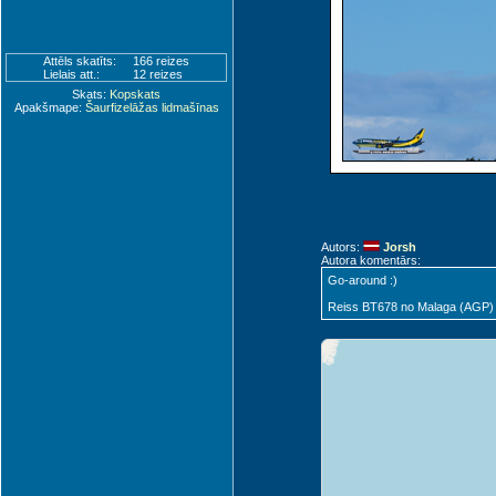
Attēls skatīts:
166 reizes
Lielais att.:
12 reizes
Skats:
Kopskats
Apakšmape:
Šaurfizelāžas lidmašīnas
Autors:
Jorsh
Autora komentārs:
Go-around :)
Reiss BT678 no Malaga (AGP)