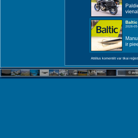
Paldie
viena
Baltic
2026-05-
Manup
ir pi
Attēlus komentēt var tikai reģistrēt
© avio