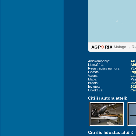
✈
AGP
RIX
Malaga → Ri
Aviokompānija:
Air
Lidmašīna:
Air
Reģistrācijas numurs:
YL
Lidosta:
Rig
Valsts:
Lat
Mape:
Pas
Bildēts:
202
Ievietots:
202
Objektīvs:
Can
Citi šī autora attēli:
Citi šīs lidostas attēli: