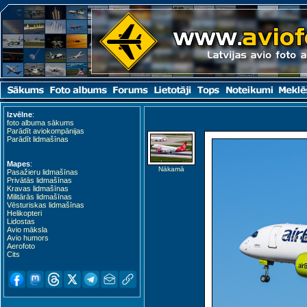
Izvēlne
:
foto albuma sākums
Parādīt aviokompānijas
Parādīt lidmašīnas
Mapes
:
Nākamā
Pasažieru lidmašīnas
Privātās lidmašīnas
Kravas lidmašīnas
Militārās lidmašīnas
Vēsturiskas lidmašīnas
Helikopteri
Lidostas
Avio māksla
Avio humors
Aerofoto
Cits