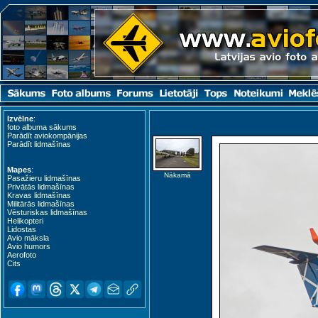
Izvēlne
:
foto albuma sākums
Parādīt aviokompānijas
Parādīt lidmašīnas
Mapes
:
Nākamā
Pasažieru lidmašīnas
Privātās lidmašīnas
Kravas lidmašīnas
Militārās lidmašīnas
Vēsturiskas lidmašīnas
Helikopteri
Lidostas
Avio māksla
Avio humors
Aerofoto
Cits