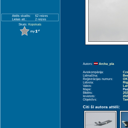
Attēls skatīts:
62 reizes
Lielais att.:
2 reizes
Skats:
Kopskats
Autors:
Archa_pla
Aviokompānija:
Cze
Lidmašīna:
Bee
Reģistrācijas numurs:
OK
Lidosta:
Rig
Valsts:
Lat
Mape:
Pas
Bildēts:
202
Ievietots:
202
Objektīvs:
Tam
Citi šī autora attēli: