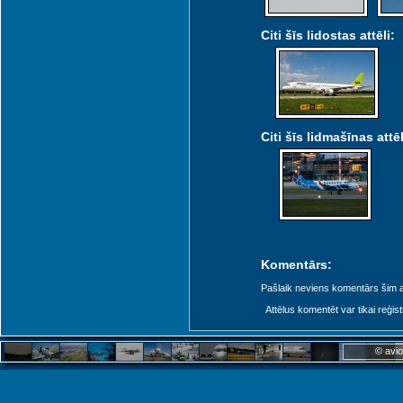
Citi šīs lidostas attēli:
Citi šīs lidmašīnas attēl
Komentārs:
Pašlaik neviens komentārs šim at
Attēlus komentēt var tikai reģistrēt
© avio