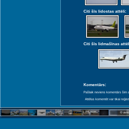
Citi šīs lidostas attēli:
Citi šīs lidmašīnas attēl
Komentārs:
Pašlaik neviens komentārs šim at
Attēlus komentēt var tikai reģistrēt
© avio