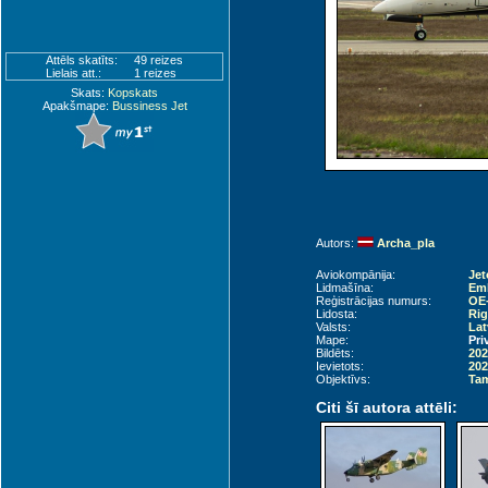
Attēls skatīts:
49 reizes
Lielais att.:
1 reizes
Skats:
Kopskats
Apakšmape:
Bussiness Jet
Autors:
Archa_pla
Aviokompānija:
Jet
Lidmašīna:
Emb
Reģistrācijas numurs:
OE
Lidosta:
Rig
Valsts:
Lat
Mape:
Pri
Bildēts:
202
Ievietots:
202
Objektīvs:
Tam
Citi šī autora attēli: