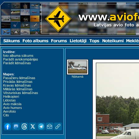
Izvēlne
:
foto albuma sākums
Parādīt aviokompānijas
Parādīt lidmašīnas
Mapes
:
Nākamā
Pasažieru lidmašīnas
Privātās lidmašīnas
Kravas lidmašīnas
Militārās lidmašīnas
Vēsturiskas lidmašīnas
Helikopteri
Lidostas
Avio māksla
Avio humors
Aerofoto
Cits