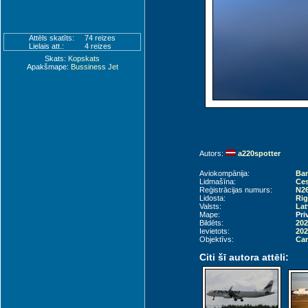
Attēls skatīts:
74 reizes
Lielais att.:
4 reizes
Skats:
Kopskats
Apakšmape:
Bussiness Jet
Autors:
a220spotter
Aviokompānija:
Ban
Lidmašīna:
Ces
Reģistrācijas numurs:
N2
Lidosta:
Rig
Valsts:
Lat
Mape:
Pri
Bildēts:
202
Ievietots:
202
Objektīvs:
Can
Citi šī autora attēli: