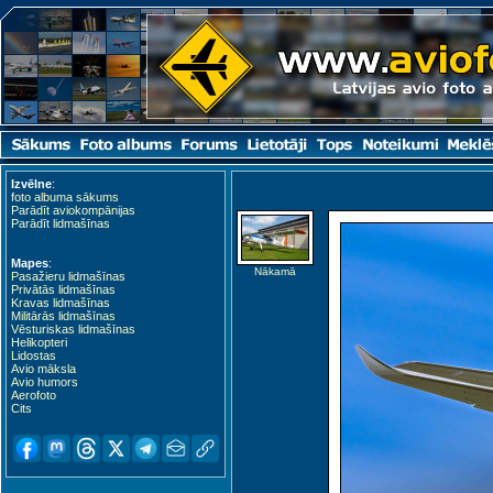
Izvēlne
:
foto albuma sākums
Parādīt aviokompānijas
Parādīt lidmašīnas
Mapes
:
Nākamā
Pasažieru lidmašīnas
Privātās lidmašīnas
Kravas lidmašīnas
Militārās lidmašīnas
Vēsturiskas lidmašīnas
Helikopteri
Lidostas
Avio māksla
Avio humors
Aerofoto
Cits