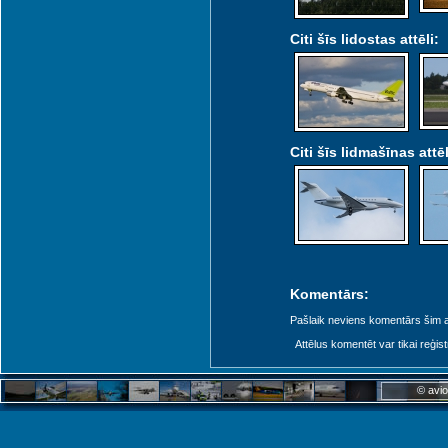
Citi šīs lidostas attēli:
Citi šīs lidmašīnas attēl
Komentārs:
Pašlaik neviens komentārs šim at
Attēlus komentēt var tikai reģistrēt
© avio