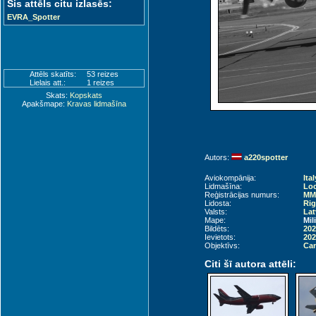
Šis attēls citu izlasēs:
EVRA_Spotter
Attēls skatīts:
53 reizes
Lielais att.:
1 reizes
Skats:
Kopskats
Apakšmape:
Kravas lidmašīna
Autors:
a220spotter
Aviokompānija:
Ita
Lidmašīna:
Loc
Reģistrācijas numurs:
MM6
Lidosta:
Rig
Valsts:
Lat
Mape:
Mil
Bildēts:
202
Ievietots:
202
Objektīvs:
Can
Citi šī autora attēli: