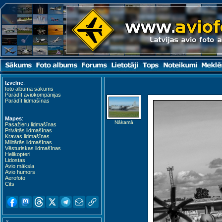
Izvēlne
:
foto albuma sākums
Parādīt aviokompānijas
Parādīt lidmašīnas
Mapes
:
Nākamā
Pasažieru lidmašīnas
Privātās lidmašīnas
Kravas lidmašīnas
Militārās lidmašīnas
Vēsturiskas lidmašīnas
Helikopteri
Lidostas
Avio māksla
Avio humors
Aerofoto
Cits