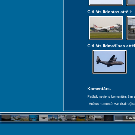
Citi šīs lidostas attēli:
Citi šīs lidmašīnas attēl
Komentārs:
Pašlaik neviens komentārs šim at
Attēlus komentēt var tikai reģistrēt
© avio