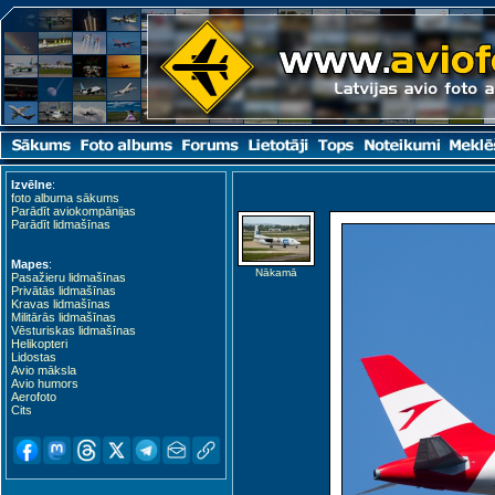
Izvēlne
:
foto albuma sākums
Parādīt aviokompānijas
Parādīt lidmašīnas
Mapes
:
Nākamā
Pasažieru lidmašīnas
Privātās lidmašīnas
Kravas lidmašīnas
Militārās lidmašīnas
Vēsturiskas lidmašīnas
Helikopteri
Lidostas
Avio māksla
Avio humors
Aerofoto
Cits