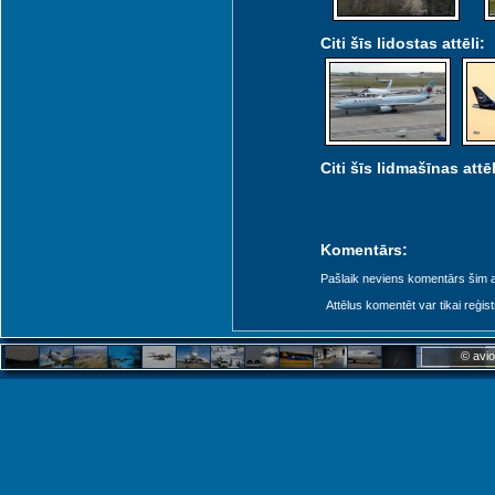
Citi šīs lidostas attēli:
Citi šīs lidmašīnas attēl
Komentārs:
Pašlaik neviens komentārs šim at
Attēlus komentēt var tikai reģistrēt
© avio