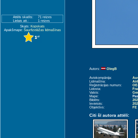
Attēls skatīts:
71 reizes
Lielais att.:
1 reizes
Skats:
Kopskats
Apakšmape:
Šaurfizelāžas lidmašīnas
Autors:
OlegB
Aviokompānija:
Aus
Lidmašīna:
Air
Reģistrācijas numurs:
OE
Lidosta:
Fra
Valsts:
Ger
Mape:
Pas
Bildēts:
202
Ievietots:
202
Objektīvs:
FE 
Citi šī autora attēli: