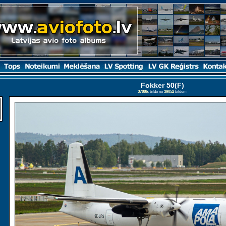
Fokker 50(F)
37886
. bilde no
39052
bildēm