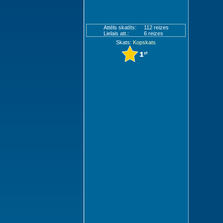
Attēls skatīts:
112 reizes
Lielais att.:
6 reizes
Skats:
Kopskats