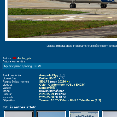
Lielāka izmēra attēls ir pieejams tikai reģistrētiem lietotā
Autors:
Archa_pla
Autora komentārs:
My first plane spotting ENGM
Aviokompānija:
Amapola Flyg
🇸🇪
Lidmašīna:
Fokker 50(F)
Reģistrācijas numurs:
SE-LFS
(msn
20216
)
Lidosta:
Oslo - Gardermoen (OSL / ENGM)
Valsts:
Norway 🇳🇴
Mape:
Kravas lidmašīnas
Bildēts:
2026-05-29
19:42:48
Ievietots:
2026-05-30
00:18:58
Objektīvs:
Tamron AF 70-300mm f/4-5.6 Tele-Macro [1;2]
Citi šī autora attēli: