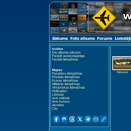
Izvēlne
:
foto albuma sākums
Parādīt aviokompānijas
Parādīt lidmašīnas
Mapes
:
Nākamā
Pasažieru lidmašīnas
Privātās lidmašīnas
Kravas lidmašīnas
Militārās lidmašīnas
Vēsturiskas lidmašīnas
Helikopteri
Lidostas
Avio māksla
Avio humors
Aerofoto
Cits