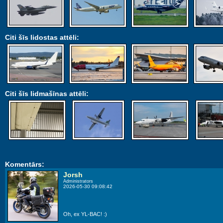
Citi šīs lidostas attēli:
Citi šīs lidmašīnas attēli:
Komentārs:
Jorsh
Administrators
2026-05-30 09:08:42
Oh, ex YL-BAC! :)