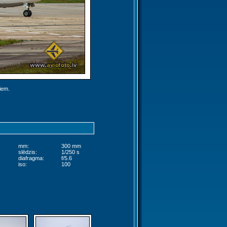
jiem.
mm:
300 mm
slēdzis:
1/250 s
diafragma:
f/5.6
iso:
100