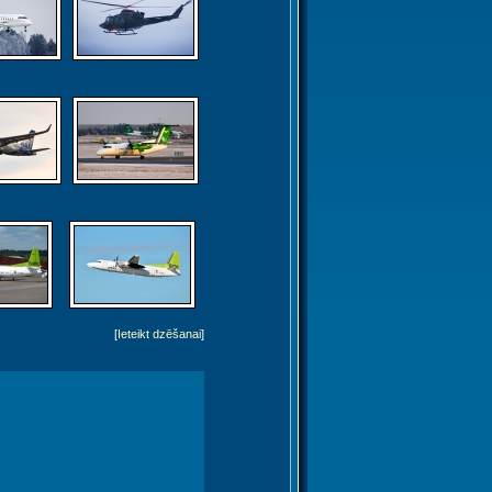
[
Ieteikt dzēšanai
]