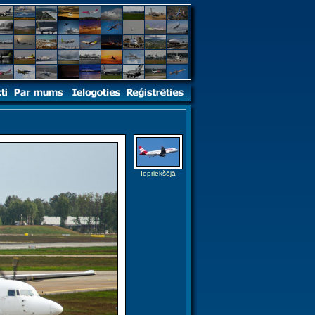
Iepriekšējā