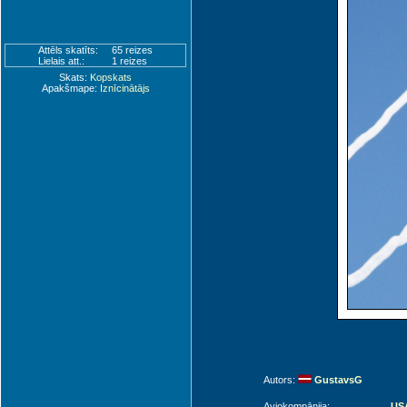
Attēls skatīts:
65 reizes
Lielais att.:
1 reizes
Skats:
Kopskats
Apakšmape:
Iznīcinātājs
Autors:
GustavsG
Aviokompānija:
USA