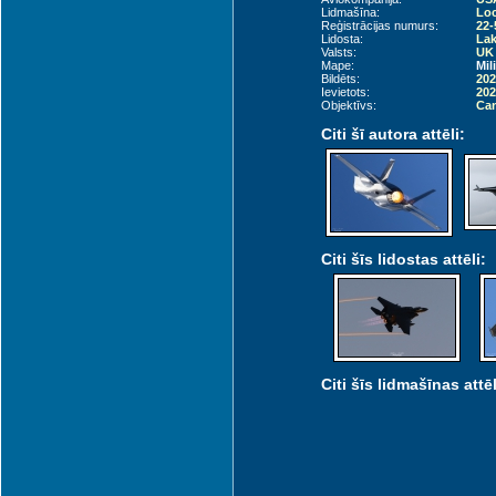
Lidmašīna:
Loc
Reģistrācijas numurs:
22-
Lidosta:
Lak
Valsts:
UK 
Mape:
Mil
Bildēts:
202
Ievietots:
202
Objektīvs:
Can
Citi šī autora attēli:
Citi šīs lidostas attēli:
Citi šīs lidmašīnas attēl