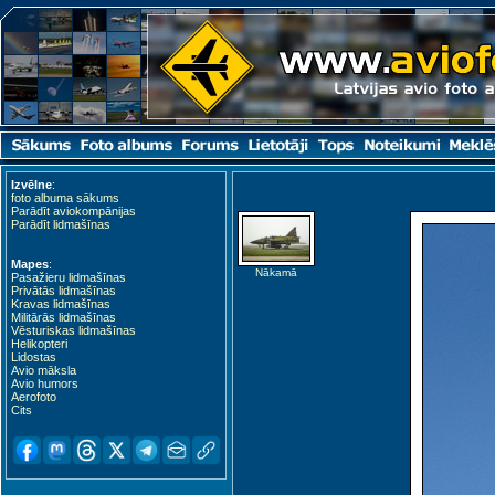
Izvēlne
:
foto albuma sākums
Parādīt aviokompānijas
Parādīt lidmašīnas
Mapes
:
Nākamā
Pasažieru lidmašīnas
Privātās lidmašīnas
Kravas lidmašīnas
Militārās lidmašīnas
Vēsturiskas lidmašīnas
Helikopteri
Lidostas
Avio māksla
Avio humors
Aerofoto
Cits