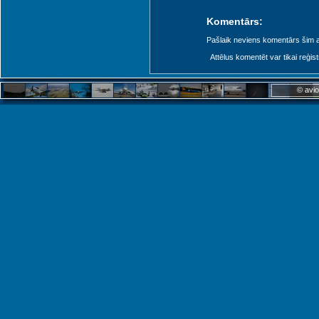
Komentārs:
Pašlaik neviens komentārs šim at
Attēlus komentēt var tikai reģistrēt
© avio