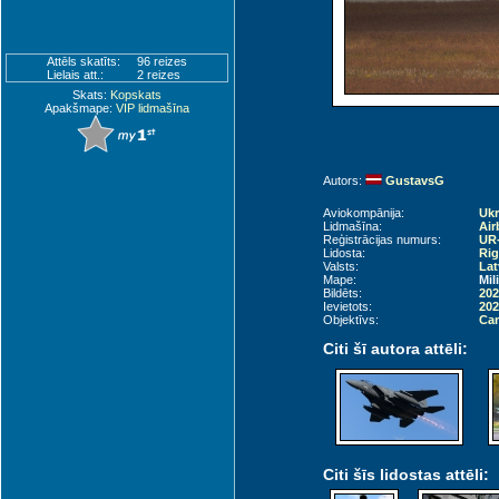
Attēls skatīts:
96 reizes
Lielais att.:
2 reizes
Skats:
Kopskats
Apakšmape:
VIP lidmašīna
Autors:
GustavsG
Aviokompānija:
Ukr
Lidmašīna:
Air
Reģistrācijas numurs:
UR
Lidosta:
Rig
Valsts:
Lat
Mape:
Mil
Bildēts:
202
Ievietots:
202
Objektīvs:
Can
Citi šī autora attēli:
Citi šīs lidostas attēli: