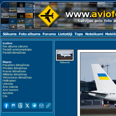
Izvēlne
:
foto albuma sākums
Parādīt aviokompānijas
Parādīt lidmašīnas
Mapes
:
Nākamā
Pasažieru lidmašīnas
Privātās lidmašīnas
Kravas lidmašīnas
Militārās lidmašīnas
Vēsturiskas lidmašīnas
Helikopteri
Lidostas
Avio māksla
Avio humors
Aerofoto
Cits