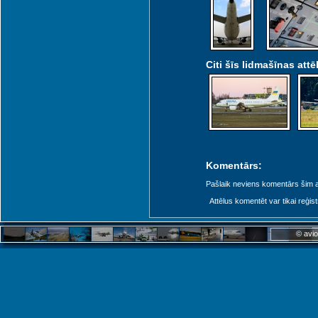
Citi šīs lidmašīnas attēl
Komentārs:
Pašlaik neviens komentārs šim at
Attēlus komentēt var tikai reģistrēt
© avio