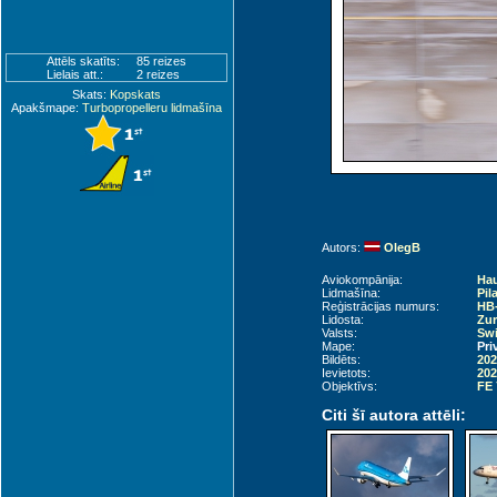
Attēls skatīts:
85 reizes
Lielais att.:
2 reizes
Skats:
Kopskats
Apakšmape:
Turbopropelleru lidmašīna
Autors:
OlegB
Aviokompānija:
Hau
Lidmašīna:
Pil
Reģistrācijas numurs:
HB
Lidosta:
Zur
Valsts:
Swi
Mape:
Pri
Bildēts:
202
Ievietots:
202
Objektīvs:
FE
Citi šī autora attēli: