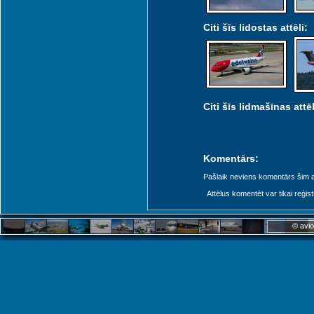
Citi šīs lidostas attēli:
Citi šīs lidmašīnas attēl
Komentārs:
Pašlaik neviens komentārs šim at
Attēlus komentēt var tikai reģistrēt
© avio