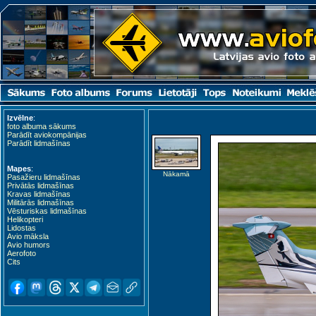
Izvēlne
:
foto albuma sākums
Parādīt aviokompānijas
Parādīt lidmašīnas
Mapes
:
Nākamā
Pasažieru lidmašīnas
Privātās lidmašīnas
Kravas lidmašīnas
Militārās lidmašīnas
Vēsturiskas lidmašīnas
Helikopteri
Lidostas
Avio māksla
Avio humors
Aerofoto
Cits