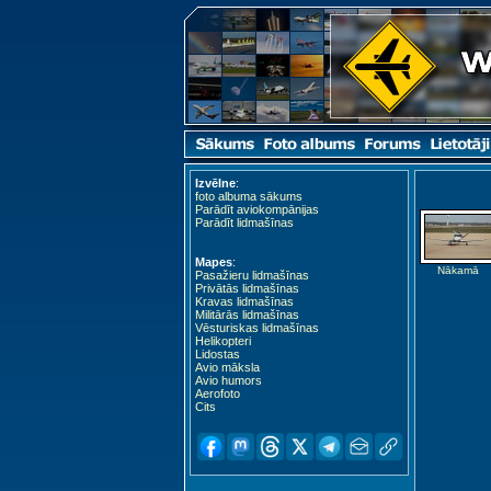
Izvēlne
:
foto albuma sākums
Parādīt aviokompānijas
Parādīt lidmašīnas
Mapes
:
Nākamā
Pasažieru lidmašīnas
Privātās lidmašīnas
Kravas lidmašīnas
Militārās lidmašīnas
Vēsturiskas lidmašīnas
Helikopteri
Lidostas
Avio māksla
Avio humors
Aerofoto
Cits