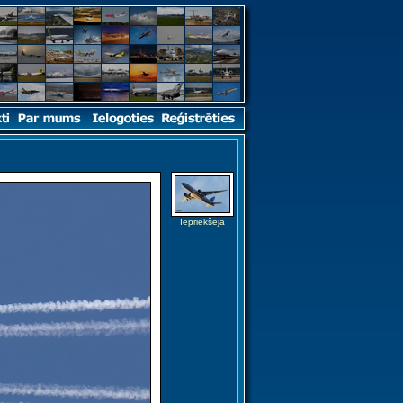
Iepriekšējā