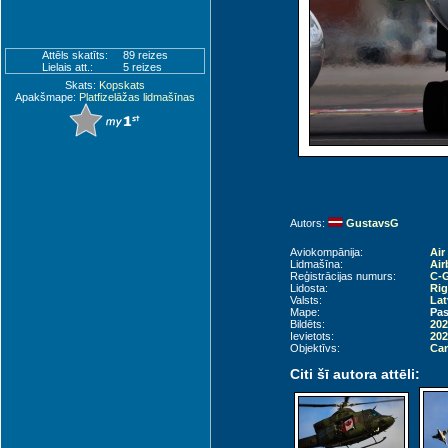
Attēls skatīts:
89 reizes
Lielais att.:
5 reizes
Skats:
Kopskats
Apakšmape:
Platfizelāžas lidmašīnas
Autors:
GustavsG
Aviokompānija:
Air
Lidmašīna:
Air
Reģistrācijas numurs:
C-
Lidosta:
Rig
Valsts:
Lat
Mape:
Pas
Bildēts:
202
Ievietots:
202
Objektīvs:
Can
Citi šī autora attēli: