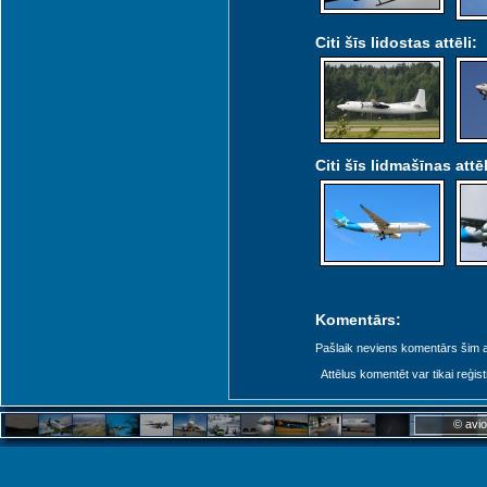
Citi šīs lidostas attēli:
Citi šīs lidmašīnas attēl
Komentārs:
Pašlaik neviens komentārs šim at
Attēlus komentēt var tikai reģistrēt
© avio