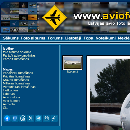
Izvēlne
:
foto albuma sākums
Parādīt aviokompānijas
Parādīt lidmašīnas
Mapes
:
Nākamā
Pasažieru lidmašīnas
Privātās lidmašīnas
Kravas lidmašīnas
Militārās lidmašīnas
Vēsturiskas lidmašīnas
Helikopteri
Lidostas
Avio māksla
Avio humors
Aerofoto
Cits