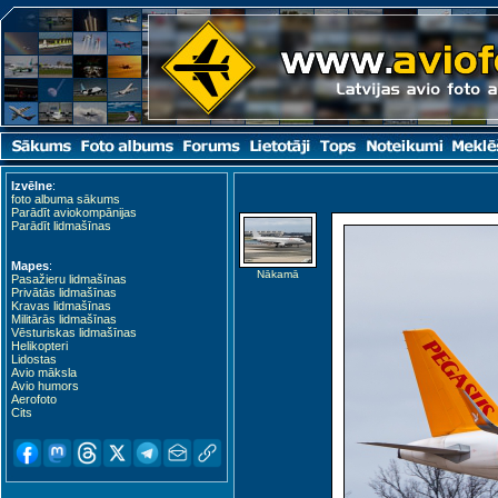
Izvēlne
:
foto albuma sākums
Parādīt aviokompānijas
Parādīt lidmašīnas
Mapes
:
Nākamā
Pasažieru lidmašīnas
Privātās lidmašīnas
Kravas lidmašīnas
Militārās lidmašīnas
Vēsturiskas lidmašīnas
Helikopteri
Lidostas
Avio māksla
Avio humors
Aerofoto
Cits