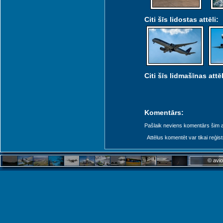
Citi šīs lidostas attēli:
Citi šīs lidmašīnas attēl
Komentārs:
Pašlaik neviens komentārs šim at
Attēlus komentēt var tikai reģistrēt
© avio