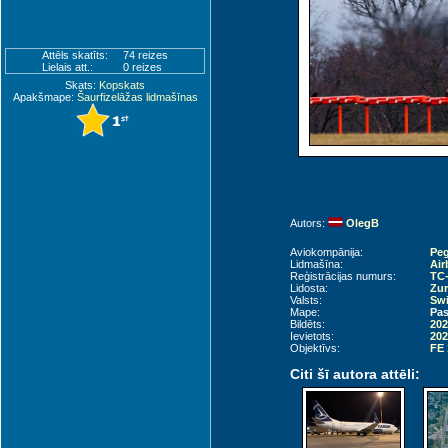
Attēls skatīts:
74 reizes
Lielais att.:
0 reizes
Skats:
Kopskats
Apakšmape:
Šaurfizelāžas lidmašīnas
Autors:
OlegB
Aviokompānija:
Peg
Lidmašīna:
Air
Reģistrācijas numurs:
TC
Lidosta:
Zur
Valsts:
Swi
Mape:
Pas
Bildēts:
202
Ievietots:
202
Objektīvs:
FE 
Citi šī autora attēli: