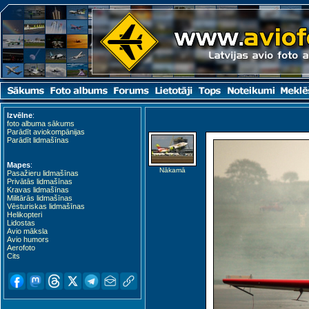
Izvēlne
:
foto albuma sākums
Parādīt aviokompānijas
Parādīt lidmašīnas
Mapes
:
Nākamā
Pasažieru lidmašīnas
Privātās lidmašīnas
Kravas lidmašīnas
Militārās lidmašīnas
Vēsturiskas lidmašīnas
Helikopteri
Lidostas
Avio māksla
Avio humors
Aerofoto
Cits