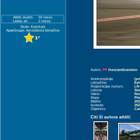
Attēls skatīts:
59 reizes
Lielais att.:
2 reizes
Skats:
Kopskats
Apakšmape:
Aerobātiskā lidmašīna
Autors:
thescandicaviator
Aviokompānija:
(pr
Lidmašīna:
Ext
Reģistrācijas numurs:
LN
Lidosta:
Sta
Valsts:
Nor
Mape:
Pri
Bildēts:
202
Ievietots:
202
Objektīvs:
Ca
Citi šī autora attēli: