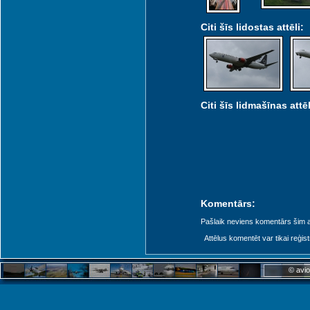
Citi šīs lidostas attēli:
Citi šīs lidmašīnas attēl
Komentārs:
Pašlaik neviens komentārs šim at
Attēlus komentēt var tikai reģistrēt
© avio