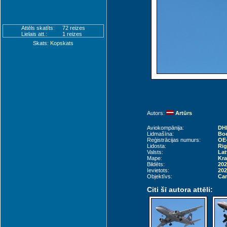
Attēls skatīts:
72 reizes
Lielais att.:
1 reizes
Skats:
Kopskats
Autors:
Artūrs
Aviokompānija:
DHL
Lidmašīna:
Boe
Reģistrācijas numurs:
OE
Lidosta:
Rig
Valsts:
Lat
Mape:
Kra
Bildēts:
202
Ievietots:
202
Objektīvs:
Can
Citi šī autora attēli: