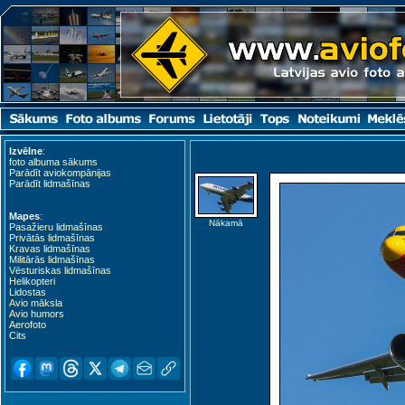
Izvēlne
:
foto albuma sākums
Parādīt aviokompānijas
Parādīt lidmašīnas
Mapes
:
Nākamā
Pasažieru lidmašīnas
Privātās lidmašīnas
Kravas lidmašīnas
Militārās lidmašīnas
Vēsturiskas lidmašīnas
Helikopteri
Lidostas
Avio māksla
Avio humors
Aerofoto
Cits