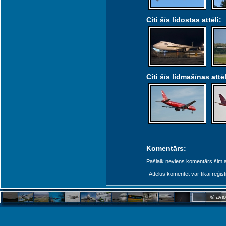
Citi šīs lidostas attēli:
Citi šīs lidmašīnas attēl
Komentārs:
Pašlaik neviens komentārs šim at
Attēlus komentēt var tikai reģistrēt
© avio