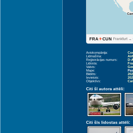
Can
✈
FRA
CUN
Frankfurt →
Aviokompānija:
Co
Lidmašīna:
Air
Reģistrācijas numurs:
D-
Lidosta:
Fra
Valsts:
Ger
Mape:
Pas
Bildēts:
202
Ievietots:
202
Objektīvs:
Can
Citi šī autora attēli:
Citi šīs lidostas attēli: