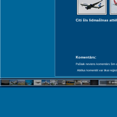
Citi šīs lidmašīnas attēl
Komentārs:
Pašlaik neviens komentārs šim at
Attēlus komentēt var tikai reģistrēt
© avio