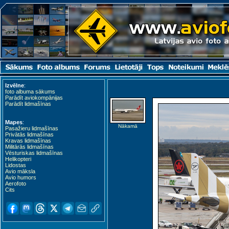
Izvēlne
:
foto albuma sākums
Parādīt aviokompānijas
Parādīt lidmašīnas
Mapes
:
Nākamā
Pasažieru lidmašīnas
Privātās lidmašīnas
Kravas lidmašīnas
Militārās lidmašīnas
Vēsturiskas lidmašīnas
Helikopteri
Lidostas
Avio māksla
Avio humors
Aerofoto
Cits