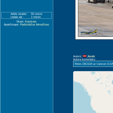
Attēls skatīts:
55 reizes
Lielais att.:
1 reizes
Skats:
Kopskats
Apakšmape:
Platfizelāžas lidmašīnas
Autors:
Jorsh
Autora komentārs:
Reiss DE2118 uz Cancun (CU