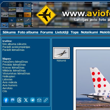
Izvēlne
:
foto albuma sākums
Parādīt aviokompānijas
Parādīt lidmašīnas
Mapes
:
Nākamā
Pasažieru lidmašīnas
Privātās lidmašīnas
Kravas lidmašīnas
Militārās lidmašīnas
Vēsturiskas lidmašīnas
Helikopteri
Lidostas
Avio māksla
Avio humors
Aerofoto
Cits