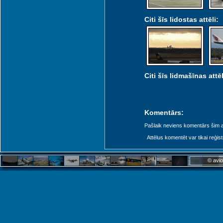
Citi šīs lidostas attēli:
Citi šīs lidmašīnas attēl
Komentārs:
Pašlaik neviens komentārs šim at
Attēlus komentēt var tikai reģistrēt
© avio