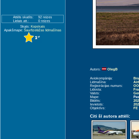
Attēls skatīts:
92 reizes
Lielais att.:
0 reizes
Skats:
Kopskats
Apakšmape:
Šaurfizelāžas lidmašīnas
Autors:
OlegB
Aviokompānija:
Bru
Lidmašīna:
Air
Reģistrācijas numurs:
OO
Lidosta:
Fra
Valsts:
Ger
Mape:
Pas
Bildēts:
202
Ievietots:
202
Objektīvs:
FE 
Citi šī autora attēli: