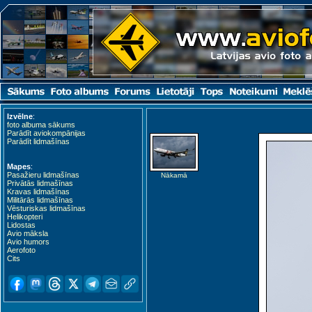
Izvēlne
:
foto albuma sākums
Parādīt aviokompānijas
Parādīt lidmašīnas
Mapes
:
Pasažieru lidmašīnas
Nākamā
Privātās lidmašīnas
Kravas lidmašīnas
Militārās lidmašīnas
Vēsturiskas lidmašīnas
Helikopteri
Lidostas
Avio māksla
Avio humors
Aerofoto
Cits