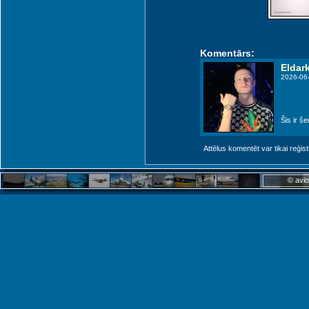
Komentārs:
Eldar
2026-06
Šis ir š
Attēlus komentēt var tikai reģistrēt
© avio