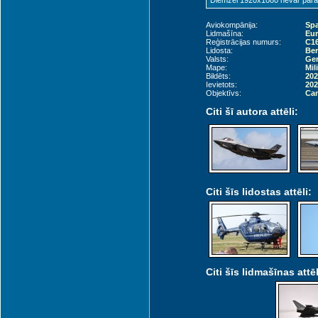
Diemžēl 1920x1080 nevar parādī
Aviokompānija:
Spa
Lidmašīna:
Eur
Reģistrācijas numurs:
C16
Lidosta:
Ber
Valsts:
Ger
Mape:
Mil
Bildēts:
202
Ievietots:
202
Objektīvs:
Can
Citi šī autora attēli:
Citi šīs lidostas attēli:
Citi šīs lidmašīnas attēl