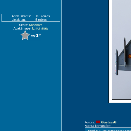
Attēls skatīts:
116 reizes
Lielais att.:
5 reizes
Skats:
Kopskats
Apakšmape:
Iznīcinātājs
Autors:
GustavsG
Autora komentārs: