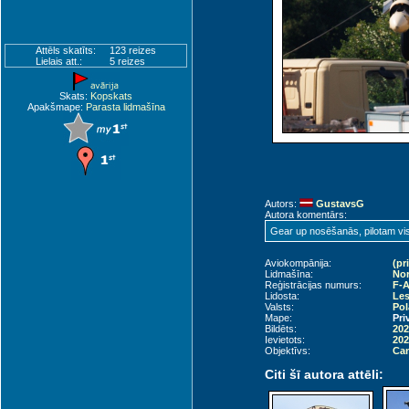
Attēls skatīts:
123 reizes
Lielais att.:
5 reizes
Skats:
Kopskats
Apakšmape:
Parasta lidmašīna
Autors:
GustavsG
Autora komentārs:
Gear up nosēšanās, pilotam vi
Aviokompānija:
(pr
Lidmašīna:
Nor
Reģistrācijas numurs:
F-
Lidosta:
Les
Valsts:
Pol
Mape:
Pri
Bildēts:
202
Ievietots:
202
Objektīvs:
Can
Citi šī autora attēli: