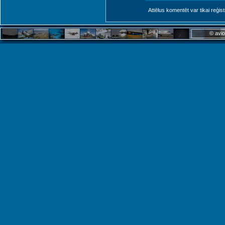
Attēlus komentēt var tikai reģistrēt
© avio