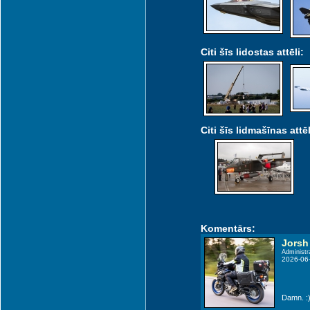
Citi šīs lidostas attēli:
Citi šīs lidmašīnas attēl
Komentārs:
Jorsh
Administr
2026-06
Damn. :