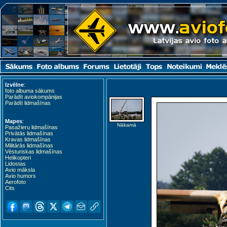
Izvēlne
:
foto albuma sākums
Parādīt aviokompānijas
Parādīt lidmašīnas
Mapes
:
Nākamā
Pasažieru lidmašīnas
Privātās lidmašīnas
Kravas lidmašīnas
Militārās lidmašīnas
Vēsturiskas lidmašīnas
Helikopteri
Lidostas
Avio māksla
Avio humors
Aerofoto
Cits