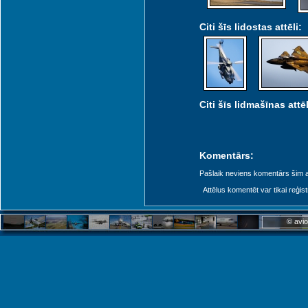
Citi šīs lidostas attēli:
Citi šīs lidmašīnas attēl
Komentārs:
Pašlaik neviens komentārs šim at
Attēlus komentēt var tikai reģistrēt
© avio