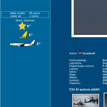
Attēls skatīts:
89 reizes
Lielais att.:
1 reizes
Skats:
Kopskats
Autors:
GustavsG
Aviokompānija:
Eur
Lidmašīna:
Gru
Reģistrācijas numurs:
F-
Lidosta:
Les
Valsts:
Pol
Mape:
Vēs
Bildēts:
202
Ievietots:
202
Objektīvs:
Can
Citi šī autora attēli: