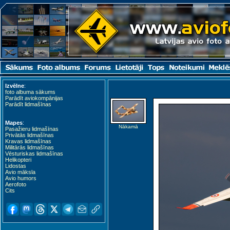
Izvēlne
:
foto albuma sākums
Parādīt aviokompānijas
Parādīt lidmašīnas
Mapes
:
Nākamā
Pasažieru lidmašīnas
Privātās lidmašīnas
Kravas lidmašīnas
Militārās lidmašīnas
Vēsturiskas lidmašīnas
Helikopteri
Lidostas
Avio māksla
Avio humors
Aerofoto
Cits