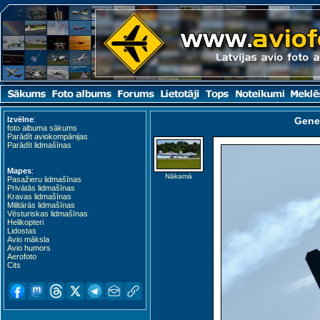
Izvēlne
:
Gene
foto albuma sākums
Parādīt aviokompānijas
Parādīt lidmašīnas
Mapes
:
Nākamā
Pasažieru lidmašīnas
Privātās lidmašīnas
Kravas lidmašīnas
Militārās lidmašīnas
Vēsturiskas lidmašīnas
Helikopteri
Lidostas
Avio māksla
Avio humors
Aerofoto
Cits