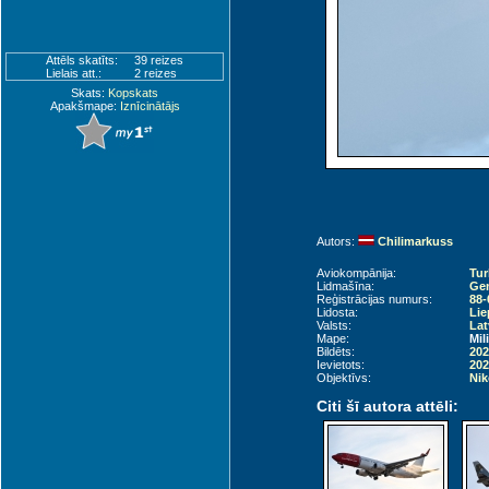
Attēls skatīts:
39 reizes
Lielais att.:
2 reizes
Skats:
Kopskats
Apakšmape:
Iznīcinātājs
Autors:
Chilimarkuss
Aviokompānija:
Tur
Lidmašīna:
Gen
Reģistrācijas numurs:
88-
Lidosta:
Lie
Valsts:
Lat
Mape:
Mil
Bildēts:
202
Ievietots:
202
Objektīvs:
Nik
Citi šī autora attēli: