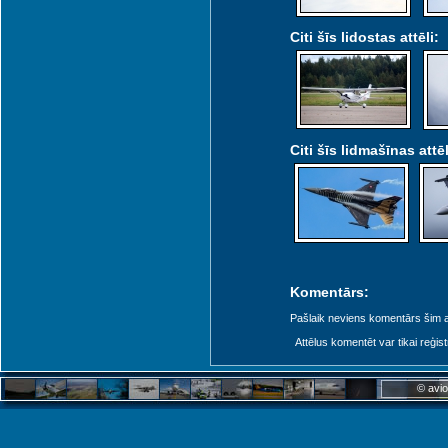
Citi šīs lidostas attēli:
Citi šīs lidmašīnas attēl
Komentārs:
Pašlaik neviens komentārs šim at
Attēlus komentēt var tikai reģistrēt
© avio