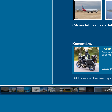
Citi šīs lidmašīnas attēl
Komentārs:
Jorsh
Administr
2026-06
Lapas 30
Attēlus komentēt var tikai reģistrēt
© avio