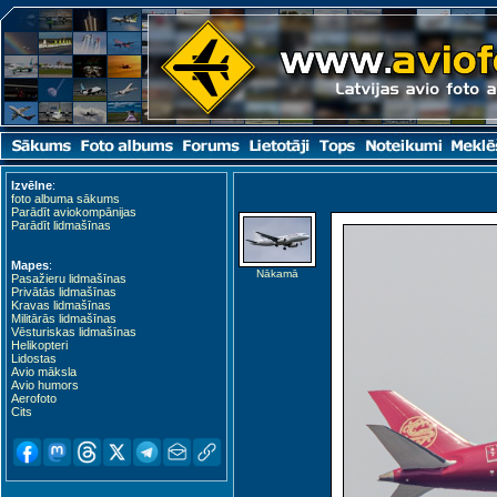
Izvēlne
:
foto albuma sākums
Parādīt aviokompānijas
Parādīt lidmašīnas
Mapes
:
Nākamā
Pasažieru lidmašīnas
Privātās lidmašīnas
Kravas lidmašīnas
Militārās lidmašīnas
Vēsturiskas lidmašīnas
Helikopteri
Lidostas
Avio māksla
Avio humors
Aerofoto
Cits