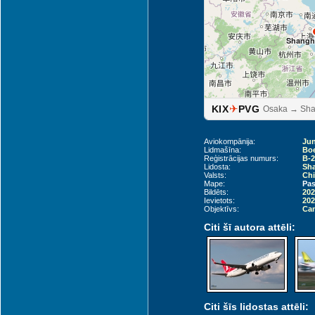
Shangh
✈
KIX
PVG
Osaka → Sha
Aviokompānija:
Jun
Lidmašīna:
Boe
Reģistrācijas numurs:
B-
Lidosta:
Sha
Valsts:
Chi
Mape:
Pas
Bildēts:
202
Ievietots:
202
Objektīvs:
Can
Citi šī autora attēli:
Citi šīs lidostas attēli: