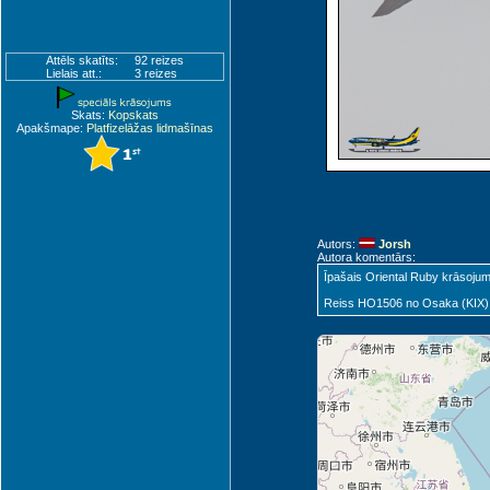
Attēls skatīts:
92 reizes
Lielais att.:
3 reizes
Skats:
Kopskats
Apakšmape:
Platfizelāžas lidmašīnas
Autors:
Jorsh
Autora komentārs:
Īpašais Oriental Ruby krāsojum
Reiss HO1506 no Osaka (KIX)