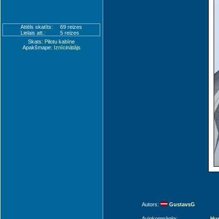
Attēls skatīts:
69 reizes
Lielais att.:
5 reizes
Skats:
Pilotu kabīne
Apakšmape:
Iznīcinātājs
Autors:
GustavsG
Aviokompānija:
Hun