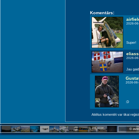
Komentārs:
airfiel
2026-06
Super!
elias
2026-06
Jau gaid
Gusta
2026-06-
:D
Attēlus komentēt var tikai reģistrēt
© avio