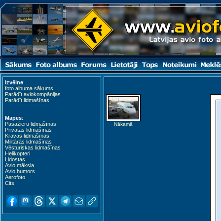
Izvēlne
:
foto albuma sākums
Parādīt aviokompānijas
Parādīt lidmašīnas
Mapes
:
Pasažieru lidmašīnas
Nākamā
Privātās lidmašīnas
Kravas lidmašīnas
Militārās lidmašīnas
Vēsturiskas lidmašīnas
Helikopteri
Lidostas
Avio māksla
Avio humors
Aerofoto
Cits