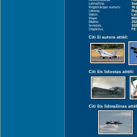
Lidmašīna:
Saa
Reģistrācijas numurs:
36
Lidosta:
Rig
Valsts:
Lat
Mape:
Mil
Bildēts:
202
Ievietots:
202
Objektīvs:
FE
Citi šī autora attēli:
Citi šīs lidostas attēli:
Citi šīs lidmašīnas attēl