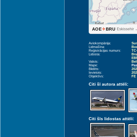
✈
AOE
BRU
Eskissehir 
Aviokompānija:
Su
Lidmašīna:
Boe
Reģistrācijas numurs:
TC
Lidosta:
Bru
EB
Valsts:
Bel
Mape:
Pas
Bildēts:
202
Ievietots:
202
Objektīvs:
FE 
Citi šī autora attēli:
Citi šīs lidostas attēli: