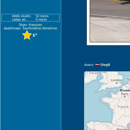
Attēls skatīts:
52 reizes
Lielais att.:
0 reizes
Skats:
Kopskats
Apakšmape:
Šaurfizelāžas lidmašīnas
Autors:
OlegB
Brusse