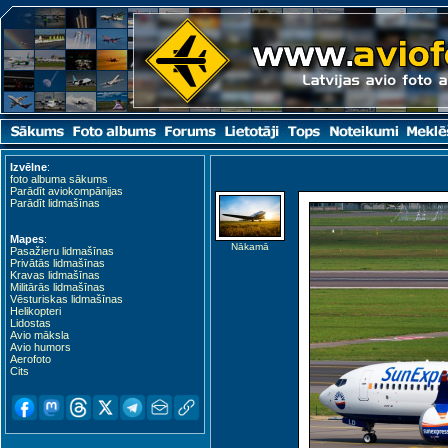
Izvēlne
:
foto albuma sākums
Parādīt aviokompānijas
Parādīt lidmašīnas
Mapes
:
Nākamā
Pasažieru lidmašīnas
Privātās lidmašīnas
Kravas lidmašīnas
Militārās lidmašīnas
Vēsturiskas lidmašīnas
Helikopteri
Lidostas
Avio māksla
Avio humors
Aerofoto
Cits