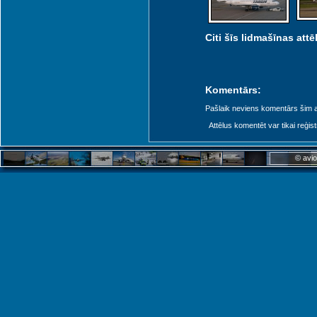
Citi šīs lidmašīnas attēl
Komentārs:
Pašlaik neviens komentārs šim at
Attēlus komentēt var tikai reģistrēt
© avio