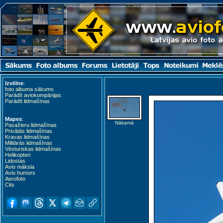
Izvēlne
:
foto albuma sākums
Parādīt aviokompānijas
Parādīt lidmašīnas
Mapes
:
Nākamā
Pasažieru lidmašīnas
Privātās lidmašīnas
Kravas lidmašīnas
Militārās lidmašīnas
Vēsturiskas lidmašīnas
Helikopteri
Lidostas
Avio māksla
Avio humors
Aerofoto
Cits