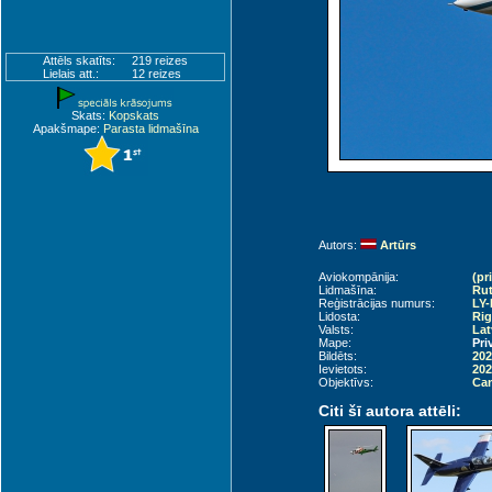
Attēls skatīts:
219 reizes
Lielais att.:
12 reizes
Skats:
Kopskats
Apakšmape:
Parasta lidmašīna
Autors:
Artūrs
Aviokompānija:
(pr
Lidmašīna:
Rut
Reģistrācijas numurs:
LY-
Lidosta:
Rig
Valsts:
Lat
Mape:
Pri
Bildēts:
202
Ievietots:
202
Objektīvs:
Can
Citi šī autora attēli: