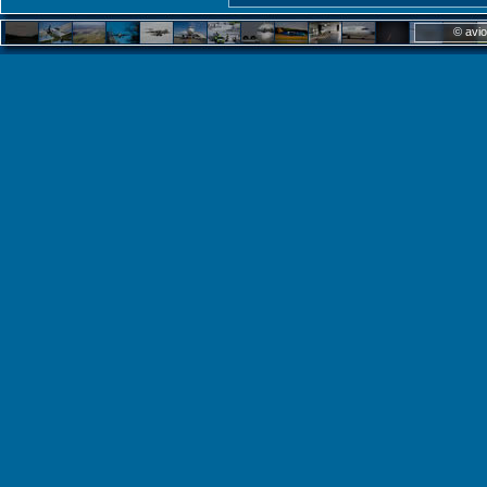
© avio