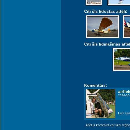
Citi šīs lidostas attēli:
Citi šīs lidmašīnas attēl
Komentārs:
airfiel
2026-06
Labi san
Attēlus komentēt var tikai reģistrēt