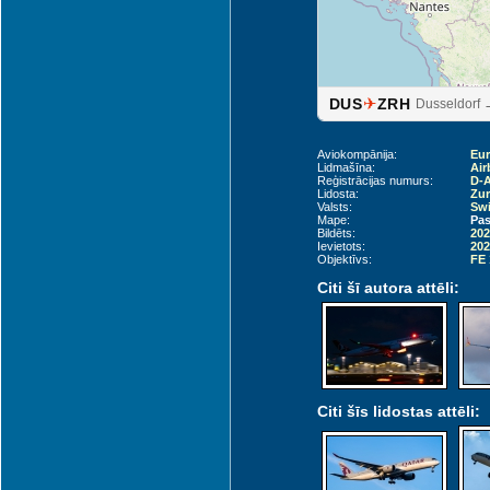
✈
DUS
ZRH
Dusseldorf 
Aviokompānija:
Eu
Lidmašīna:
Air
Reģistrācijas numurs:
D-
Lidosta:
Zur
Valsts:
Swi
Mape:
Pas
Bildēts:
202
Ievietots:
202
Objektīvs:
FE 
Citi šī autora attēli:
Citi šīs lidostas attēli: