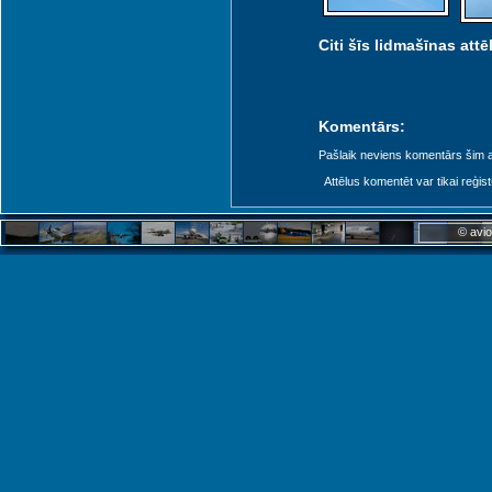
Citi šīs lidmašīnas attēl
Komentārs:
Pašlaik neviens komentārs šim at
Attēlus komentēt var tikai reģistrēt
© avio