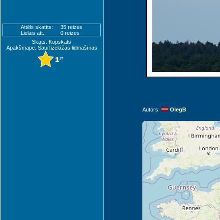
Attēls skatīts:
35 reizes
Lielais att.:
0 reizes
Skats:
Kopskats
Apakšmape:
Šaurfizelāžas lidmašīnas
Autors:
OlegB