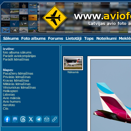
Izvēlne
:
foto albuma sākums
Parādīt aviokompānijas
Parādīt lidmašīnas
Mapes
:
Nākamā
Pasažieru lidmašīnas
Privātās lidmašīnas
Kravas lidmašīnas
Militārās lidmašīnas
Vēsturiskas lidmašīnas
Helikopteri
Lidostas
Avio māksla
Avio humors
Aerofoto
Cits