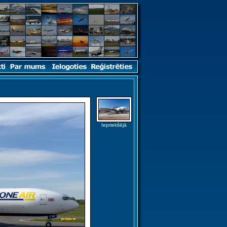
Iepriekšējā