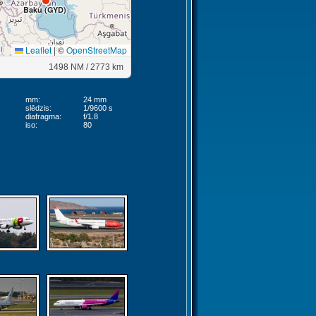
Baku (GYD)
Leaflet
|
©
OpenStreetMap
1498 NM / 2773 km
mm:
24 mm
slēdzis:
1/9600 s
diafragma:
f/1.8
iso:
80