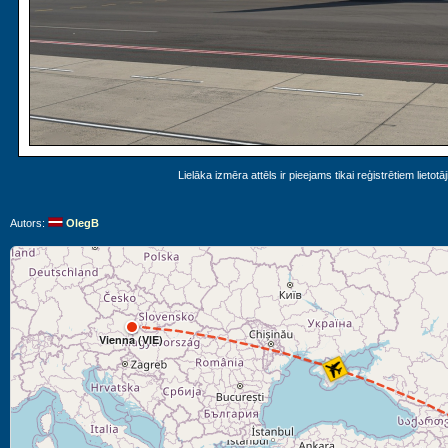
Lielāka izmēra attēls ir pieejams tikai reģistrētiem lietotā
Autors:
OlegB
Vienna (VIE)