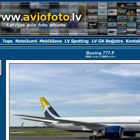
Boeing 777-F
38553
. bilde no
39050
bildēm