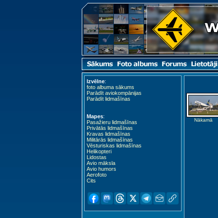
Izvēlne
:
foto albuma sākums
Parādīt aviokompānijas
Parādīt lidmašīnas
Mapes
:
Nākamā
Pasažieru lidmašīnas
Privātās lidmašīnas
Kravas lidmašīnas
Militārās lidmašīnas
Vēsturiskas lidmašīnas
Helikopteri
Lidostas
Avio māksla
Avio humors
Aerofoto
Cits