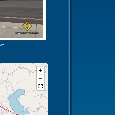
jiem.
+
−