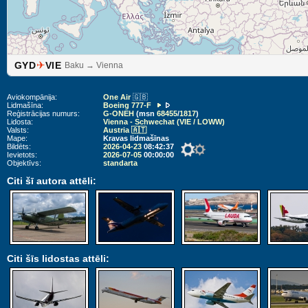
✈
GYD
VIE
Baku → Vienna
Aviokompānija:
One Air
🇬🇧
Lidmašīna:
Boeing 777-F
Reģistrācijas numurs:
G-ONEH
(msn
68455
/
1817
)
Lidosta:
Vienna - Schwechat (VIE / LOWW)
Valsts:
Austria 🇦🇹
Mape:
Kravas lidmašīnas
Bildēts:
2026-04-23
08:42:37
Ievietots:
2026-07-05
00:00:00
Objektīvs:
standarta
Citi šī autora attēli:
Citi šīs lidostas attēli: