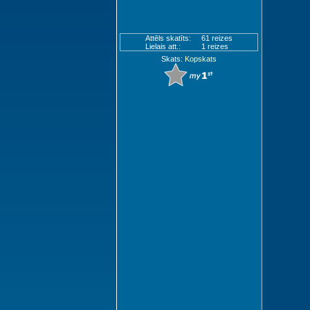
Attēls skatīts:
61 reizes
Lielais att.:
1 reizes
Skats:
Kopskats