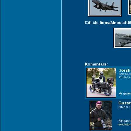
Citi šīs lidmašīnas attēl
Komentārs:
Jorsh
Administr
2026-07
Ar galam
Gusta
2026-07-
Bija tank
aviofoto.l