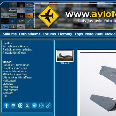
Izvēlne
:
foto albuma sākums
Parādīt aviokompānijas
Parādīt lidmašīnas
Mapes
:
Nākamā
Pasažieru lidmašīnas
Privātās lidmašīnas
Kravas lidmašīnas
Militārās lidmašīnas
Vēsturiskas lidmašīnas
Helikopteri
Lidostas
Avio māksla
Avio humors
Aerofoto
Cits