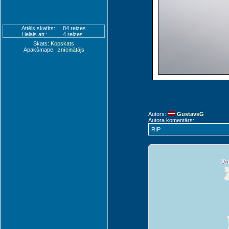
Attēls skatīts:
84 reizes
Lielais att.:
4 reizes
Skats:
Kopskats
Apakšmape:
Iznīcinātājs
Autors:
GustavsG
Autora komentārs:
RIP