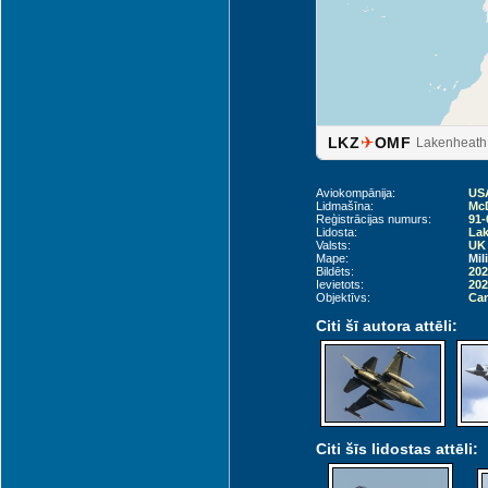
✈
LKZ
OMF
Lakenheath
Aviokompānija:
USA
Lidmašīna:
McD
Reģistrācijas numurs:
91-
Lidosta:
Lak
Valsts:
UK 
Mape:
Mil
Bildēts:
202
Ievietots:
202
Objektīvs:
Can
Citi šī autora attēli:
Citi šīs lidostas attēli: