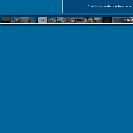
Attēlus komentēt var tikai reģistrēt
© avio