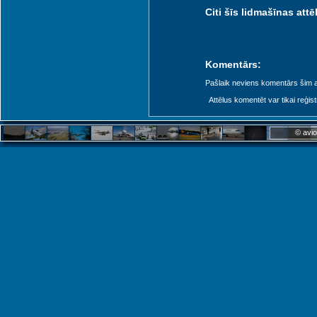
Citi šīs lidmašīnas attēl
Komentārs:
Pašlaik neviens komentārs šim at
Attēlus komentēt var tikai reģistrēt
© avio