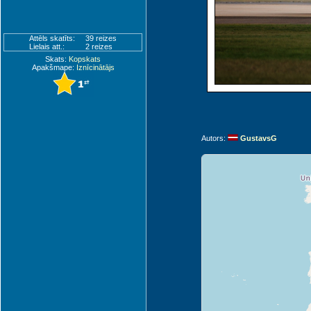
Attēls skatīts:
39 reizes
Lielais att.:
2 reizes
Skats:
Kopskats
Apakšmape:
Iznīcinātājs
Autors:
GustavsG