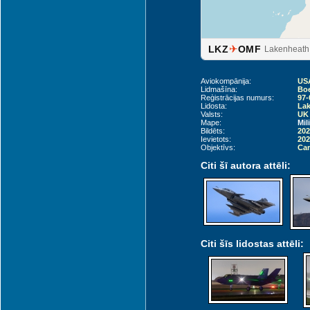
✈
LKZ
OMF
Lakenheath
Aviokompānija:
USA
Lidmašīna:
Boe
Reģistrācijas numurs:
97-
Lidosta:
Lak
Valsts:
UK 
Mape:
Mil
Bildēts:
202
Ievietots:
202
Objektīvs:
Can
Citi šī autora attēli:
Citi šīs lidostas attēli: