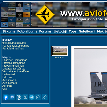
Izvēlne
:
foto albuma sākums
Parādīt aviokompānijas
Parādīt lidmašīnas
Mapes
:
Nākamā
Pasažieru lidmašīnas
Privātās lidmašīnas
Kravas lidmašīnas
Militārās lidmašīnas
Vēsturiskas lidmašīnas
Helikopteri
Lidostas
Avio māksla
Avio humors
Aerofoto
Cits