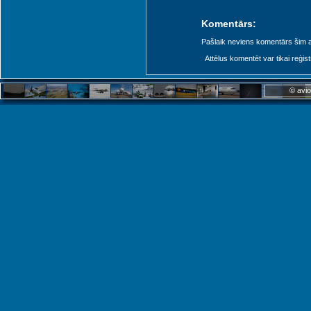
ngeles (LAX)
Komentārs:
Pašlaik neviens komentārs šim at
Santa Ana (SNA)
Attēlus komentēt var tikai reģistrēt
© avio
San Diego (SAN)