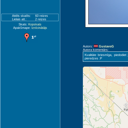
Attēls skatīts:
60 reizes
Lielais att.:
2 reizes
Skats:
Kopskats
Apakšmape:
Iznīcinātājs
Autors:
GustavsG
Autora komentārs:
Kvalitāte briesmīga, piedodie
pieredzes :P