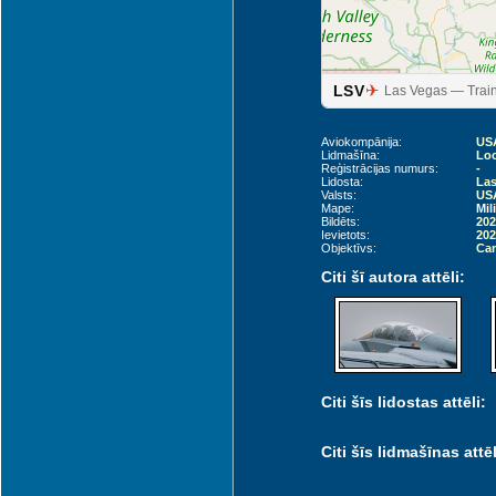
✈
LSV
Las Vegas — Traini
Aviokompānija:
USA
Lidmašīna:
Loc
Reģistrācijas numurs:
-
Lidosta:
Las
Valsts:
USA
Mape:
Mil
Bildēts:
202
Ievietots:
202
Objektīvs:
Can
Citi šī autora attēli:
Citi šīs lidostas attēli:
Citi šīs lidmašīnas attēl
San Bernardino (SBD)
Ontario (ONT)
Chino (CNO)