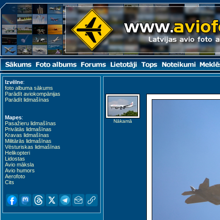
Izvēlne
:
foto albuma sākums
Parādīt aviokompānijas
Parādīt lidmašīnas
Mapes
:
Nākamā
Pasažieru lidmašīnas
Privātās lidmašīnas
Kravas lidmašīnas
Militārās lidmašīnas
Vēsturiskas lidmašīnas
Helikopteri
Lidostas
Avio māksla
Avio humors
Aerofoto
Cits