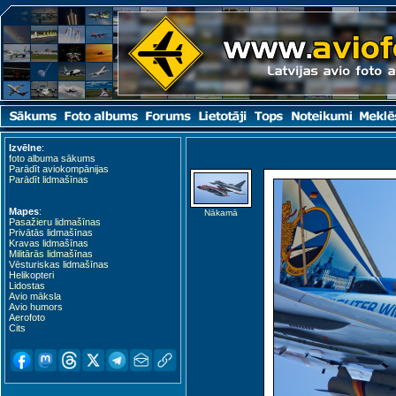
Izvēlne
:
foto albuma sākums
Parādīt aviokompānijas
Parādīt lidmašīnas
Mapes
:
Nākamā
Pasažieru lidmašīnas
Privātās lidmašīnas
Kravas lidmašīnas
Militārās lidmašīnas
Vēsturiskas lidmašīnas
Zirchow (HDF)
Helikopteri
Lidostas
Avio māksla
Avio humors
Aerofoto
Cits