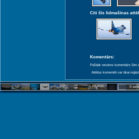
Citi šīs lidmašīnas attēl
Prague (LKKB)
Prague (PRG)
Komentārs:
Pribram (QZP)
Pašlaik neviens komentārs šim at
Attēlus komentēt var tikai reģistrēt
© avio