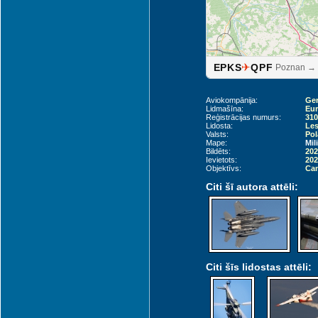
✈
EPKS
QPF
Poznan →
Aviokompānija:
Ger
Lidmašīna:
Eur
Reģistrācijas numurs:
310
Lidosta:
Les
Valsts:
Pol
Mape:
Mil
Bildēts:
202
Ievietots:
202
Dresden (DRS)
Objektīvs:
Can
Citi šī autora attēli:
Citi šīs lidostas attēli: