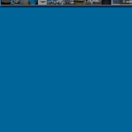
© avio