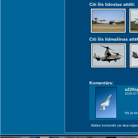
Citi šīs lidostas attēli:
Citi šīs lidmašīnas attēl
Komentārs:
a220s
2026-07-
tris ja s
Attēlus komentēt var tikai reģistrēt