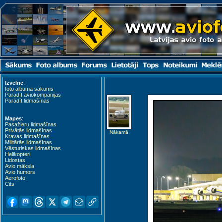
Izvēlne
:
foto albuma sākums
Parādīt aviokompānijas
Parādīt lidmašīnas
Mapes
:
Pasažieru lidmašīnas
Privātās lidmašīnas
Nākamā
Kravas lidmašīnas
Militārās lidmašīnas
Vēsturiskas lidmašīnas
Helikopteri
Lidostas
Avio māksla
Avio humors
Aerofoto
Cits