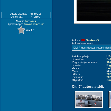
Attēls skatīts:
56 reizes
Lielais att.:
7 reizes
Skats:
Kopskats
Apakšmape:
Kravas lidmašīna
Autors:
GustavsG
Autora komentārs:
Divi Rīgas lidostas retumi vienā 
Aviokompānija:
USA
Lidmašīna:
Bel
Reģistrācijas numurs:
11-
Lidosta:
Rig
Valsts:
Lat
Mape:
Mil
Bildēts:
202
Ievietots:
202
Objektīvs:
Can
Citi šī autora attēli: