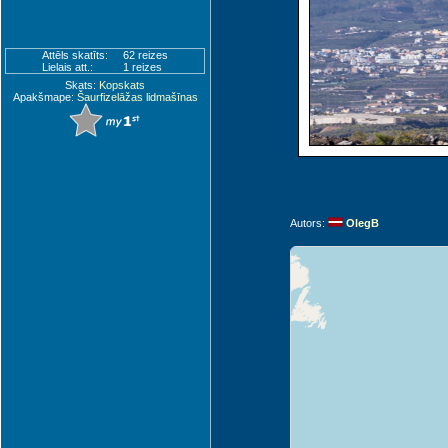
Attēls skatīts:
62 reizes
Lielais att.:
1 reizes
Skats:
Kopskats
Apakšmape:
Šaurfizelāžas lidmašīnas
Autors:
OlegB