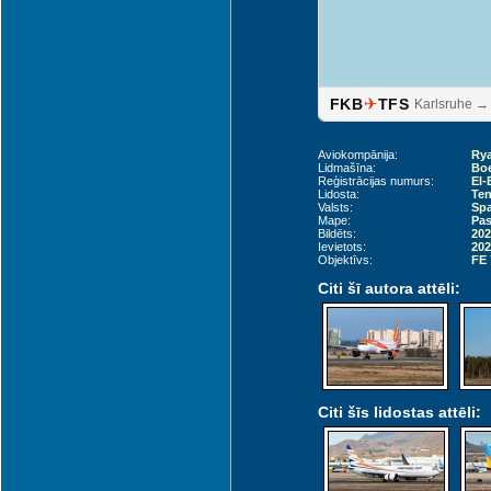
✈
FKB
TFS
Karlsruhe → 
Aviokompānija:
Rya
Lidmašīna:
Boe
Reģistrācijas numurs:
EI
Lidosta:
Ten
Valsts:
Spa
Mape:
Pas
Bildēts:
202
Ievietots:
202
Objektīvs:
FE
Citi šī autora attēli:
Citi šīs lidostas attēli: