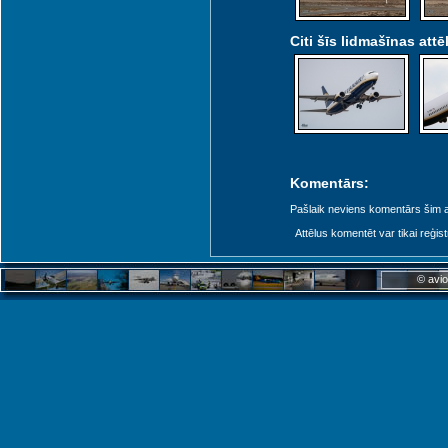
Citi šīs lidmašīnas attēl
Komentārs:
Pašlaik neviens komentārs šim at
Attēlus komentēt var tikai reģistrēt
© avio