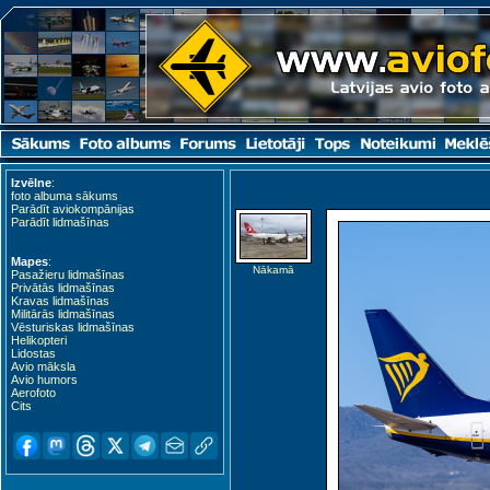
Izvēlne
:
foto albuma sākums
Parādīt aviokompānijas
Parādīt lidmašīnas
Mapes
:
Nākamā
Pasažieru lidmašīnas
Privātās lidmašīnas
Kravas lidmašīnas
Militārās lidmašīnas
Vēsturiskas lidmašīnas
Helikopteri
Lidostas
Avio māksla
Avio humors
Aerofoto
Cits