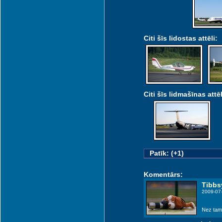
Citi šīs lidostas attēli:
Citi šīs lidmašīnas attēl
Patīk: (+1)
Komentārs:
Tibbs
2009-07
Nez tam