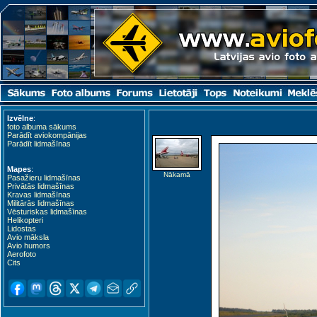
Izvēlne
:
foto albuma sākums
Parādīt aviokompānijas
Parādīt lidmašīnas
Mapes
:
Nākamā
Pasažieru lidmašīnas
Privātās lidmašīnas
Kravas lidmašīnas
Militārās lidmašīnas
Vēsturiskas lidmašīnas
Helikopteri
Lidostas
Avio māksla
Avio humors
Aerofoto
Cits