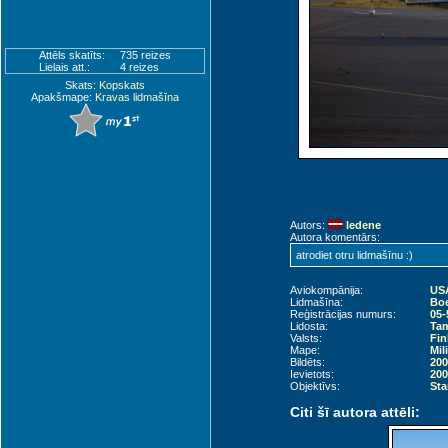
Attēls skatīts:
735 reizes
Lielais att.:
4 reizes
Skats:
Kopskats
Apakšmape:
Kravas lidmašīna
Autors:
ledene
Autora komentārs:
atrodiet otru lidmašīnu :)
Aviokompānija:
USA
Lidmašīna:
Boe
Reģistrācijas numurs:
05-
Lidosta:
Tam
Valsts:
Fin
Mape:
Mil
Bildēts:
200
Ievietots:
200
Objektīvs:
Sta
Citi šī autora attēli: