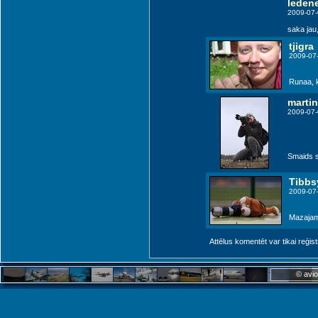
leden
2009-07-
saka jau
tjigra
2009-07
Runaa, k
marti
2009-07-
Smaids se
Tibbs
2009-07
Mazajam
Attēlus komentēt var tikai reģistrēt
© avio