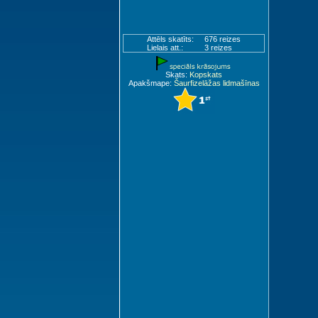
Attēls skatīts:
676 reizes
Lielais att.:
3 reizes
Skats:
Kopskats
Apakšmape:
Šaurfizelāžas lidmašīnas