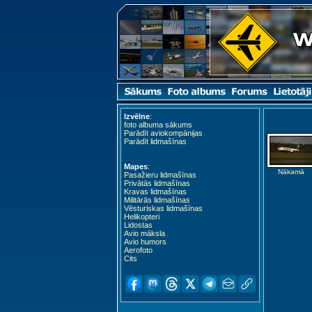
Izvēlne
:
foto albuma sākums
Parādīt aviokompānijas
Parādīt lidmašīnas
Mapes
:
Nākamā
Pasažieru lidmašīnas
Privātās lidmašīnas
Kravas lidmašīnas
Militārās lidmašīnas
Vēsturiskas lidmašīnas
Helikopteri
Lidostas
Avio māksla
Avio humors
Aerofoto
Cits