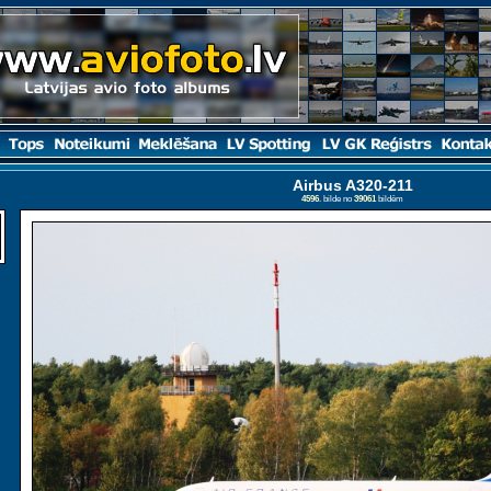
Airbus A320-211
4596
. bilde no
39061
bildēm