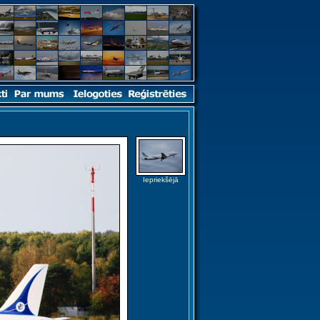
Iepriekšējā