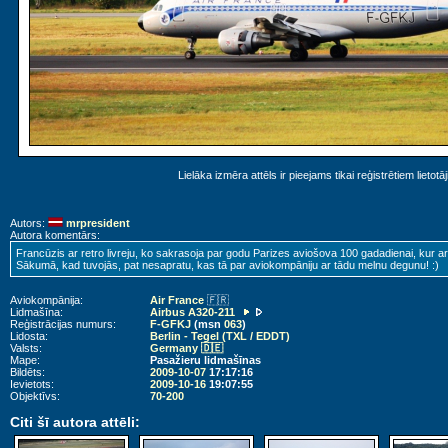
Lielāka izmēra attēls ir pieejams tikai reģistrētiem lietotā
Autors:
mrpresident
Autora komentārs:
Francūzis ar retro livreju, ko sakrasoja par godu Parizes aviošova 100 gadadienai, kur arī š
Sākumā, kad tuvojās, pat nesapratu, kas tā par aviokompāniju ar tādu melnu degunu! :)
Aviokompānija:
Air France
🇫🇷
Lidmašīna:
Airbus A320-211
Reģistrācijas numurs:
F-GFKJ
(msn
063
)
Lidosta:
Berlin - Tegel (TXL / EDDT)
Valsts:
Germany 🇩🇪
Mape:
Pasažieru lidmašīnas
Bildēts:
2009-10-07
17:17:16
Ievietots:
2009-10-16
19:07:55
Objektīvs:
70-200
Citi šī autora attēli: