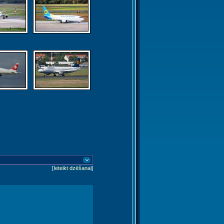
[
Ieteikt dzēšanai
]