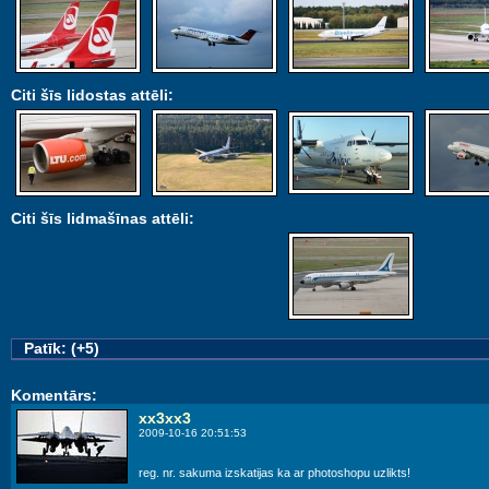
Citi šīs lidostas attēli:
Citi šīs lidmašīnas attēli:
Patīk: (+5)
Komentārs:
xx3xx3
2009-10-16 20:51:53
reg. nr. sakuma izskatijas ka ar photoshopu uzlikts!