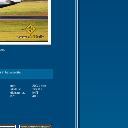
jiem.
ī bij izstadīta.
mm:
200/1 mm
slēdzis:
1/800 s
diafragma:
f/4/1
iso:
400