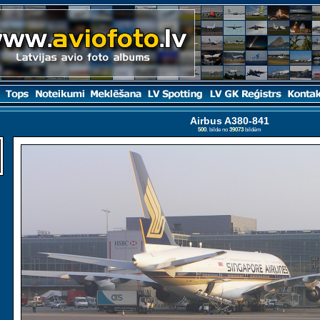
Airbus A380-841
500
. bilde no
39073
bildēm