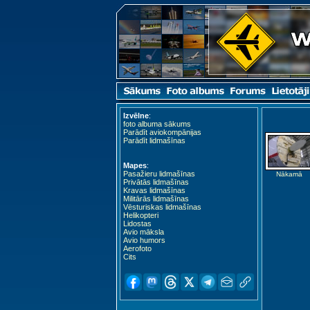
Izvēlne
:
foto albuma sākums
Parādīt aviokompānijas
Parādīt lidmašīnas
Mapes
:
Pasažieru lidmašīnas
Nākamā
Privātās lidmašīnas
Kravas lidmašīnas
Militārās lidmašīnas
Vēsturiskas lidmašīnas
Helikopteri
Lidostas
Avio māksla
Avio humors
Aerofoto
Cits