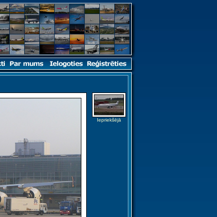
Iepriekšējā