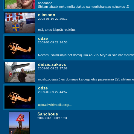
aaaaaaaa...
Shitam labaak neko nelikt blakus sameeriishanaas noluukos :D
eliasson
2008-05-19 22:20:12
mjā, to es labprāt redzētu.
odze
2009-03-09 22:24:56
Neesmu salidzinajis,bet domaju ka An-225 Mrya ar sito var meroti
didzis.zukovs
2009-03-09 22:37:08
muah..oo jaaa:) es domaaju ka degvielas pateerinjaa 225 shitam iek
odze
2009-03-09 22:44:57
upload.wikimedia.org/...
Sanchous
2009-03-10 00:15:23