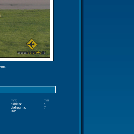
jiem.
mm:
mm
slēdzis:
s
diafragma:
f/
iso: