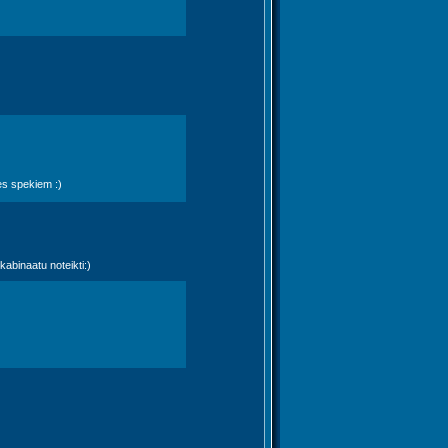
es spekiem :)
abinaatu noteikti:)