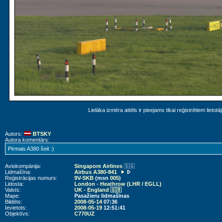
Lielāka izmēra attēls ir pieejams tikai reģistrētiem lietotā
Autors:
BTSKY
Autora komentārs:
Pirmais A380 šeit :)
Aviokompānija:
Singapore Airlines
🇸🇬
Lidmašīna:
Airbus A380-841
Reģistrācijas numurs:
9V-SKB
(msn
005
)
Lidosta:
London - Heathrow (LHR / EGLL)
Valsts:
UK - England 🇬🇧
Mape:
Pasažieru lidmašīnas
Bildēts:
2008-05-14
07:36
Ievietots:
2008-05-19
12:51:41
Objektīvs:
C770UZ