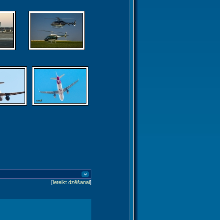
[
Ieteikt dzēšanai
]