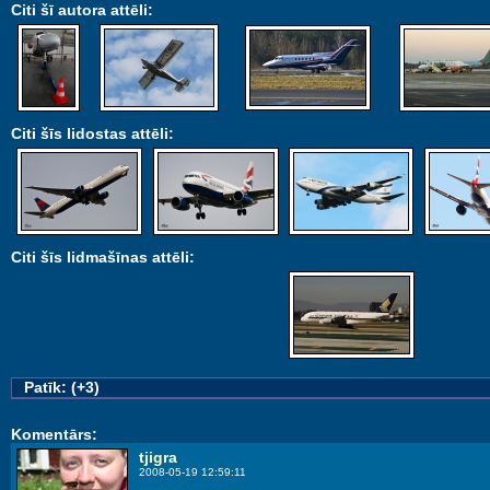
Citi šī autora attēli:
Citi šīs lidostas attēli:
Citi šīs lidmašīnas attēli:
Patīk: (+3)
Komentārs:
tjigra
2008-05-19 12:59:11