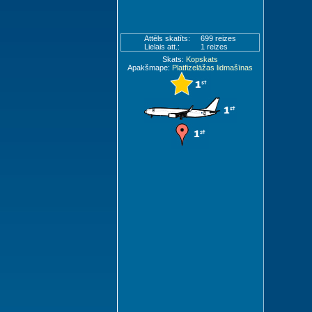
Attēls skatīts:
699 reizes
Lielais att.:
1 reizes
Skats:
Kopskats
Apakšmape:
Platfizelāžas lidmašīnas