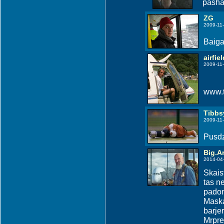
pasha 
ZG
2009-11-
Baiga
airfiel
2009-11-
www.t
Tibbs
2009-11-
Pusdz
Big.Ar
2014-04
Skaist
tas ne
padom
Maska
barje
Mrpre