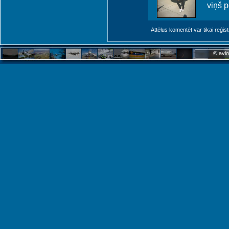
viņš p
Attēlus komentēt var tikai reģistrēt
© avio