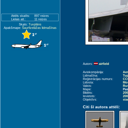
Attēls skatīts:
897 reizes
Lielais att.:
11 reizes
Skats:
Tuvplāns
Apakšmape:
Šaurfizelāžas lidmašīnas
Autors:
airfield
Aviokompānija:
Aer
Lidmašīna:
Tup
Reģistrācijas numurs:
CC
Lidosta:
Mo
Valsts:
Rus
Mape:
Pas
Bildēts:
200
Ievietots:
200
Objektīvs:
sta
Citi šī autora attēli: