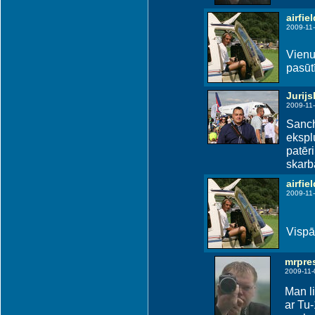
airfiel
2009-11-
Vienu
pasūt
Jurijs
2009-11-
Sanch
ekspl
patēri
skarbā
airfiel
2009-11-
Vispār
mrpre
2009-11-
Man li
ar Tu-