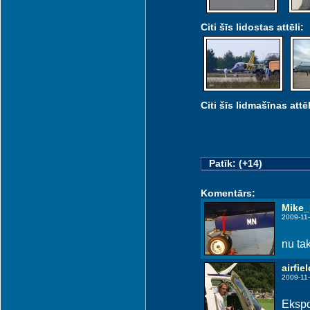
Citi šīs lidostas attēli:
Citi šīs lidmašīnas attēl
Patīk: (+14)
Komentārs:
Mike
2009-11-
nu ta
airfiel
2009-11-
Ekspo