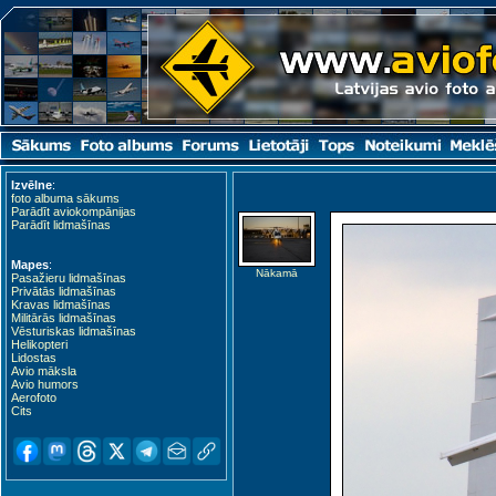
Izvēlne
:
foto albuma sākums
Parādīt aviokompānijas
Parādīt lidmašīnas
Mapes
:
Nākamā
Pasažieru lidmašīnas
Privātās lidmašīnas
Kravas lidmašīnas
Militārās lidmašīnas
Vēsturiskas lidmašīnas
Helikopteri
Lidostas
Avio māksla
Avio humors
Aerofoto
Cits