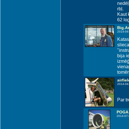
nedēļ
rbļ.
Kaut 
62 log
Big.Ar
2014-04
Katas
slieca
"inst
bija 
izmēģ
viena
tomēr 
airfiel
2014-04
Par tr
POGA
2014-07-