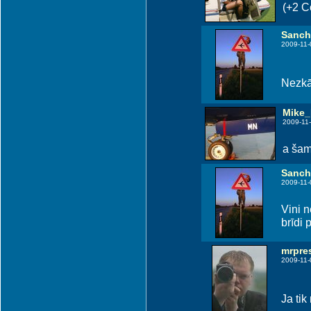
(+2 C
Sanch
2009-11-
Nezkā
Mike
2009-11-
a šam
Sanch
2009-11-
Vini n
brīdi 
mrpre
2009-11-
Ja tik