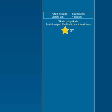
Attēls skatīts:
650 reizes
Lielais att.:
4 reizes
Skats:
Kopskats
Apakšmape:
Platfizelāžas lidmašīnas