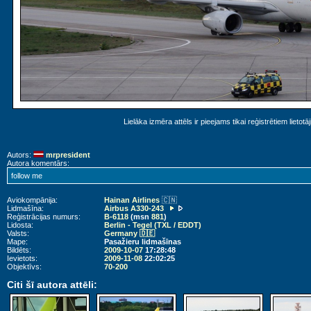
Lielāka izmēra attēls ir pieejams tikai reģistrētiem lietotā
Autors:
mrpresident
Autora komentārs:
follow me
Aviokompānija:
Hainan Airlines
🇨🇳
Lidmašīna:
Airbus A330-243
Reģistrācijas numurs:
B-6118
(msn
881
)
Lidosta:
Berlin - Tegel (TXL / EDDT)
Valsts:
Germany 🇩🇪
Mape:
Pasažieru lidmašīnas
Bildēts:
2009-10-07
17:28:48
Ievietots:
2009-11-08
22:02:25
Objektīvs:
70-200
Citi šī autora attēli: