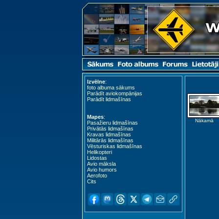
Izvēlne
:
foto albuma sākums
Parādīt aviokompānijas
Parādīt lidmašīnas
Mapes
:
Nākamā
Pasažieru lidmašīnas
Privātās lidmašīnas
Kravas lidmašīnas
Militārās lidmašīnas
Vēsturiskas lidmašīnas
Helikopteri
Lidostas
Avio māksla
Avio humors
Aerofoto
Cits