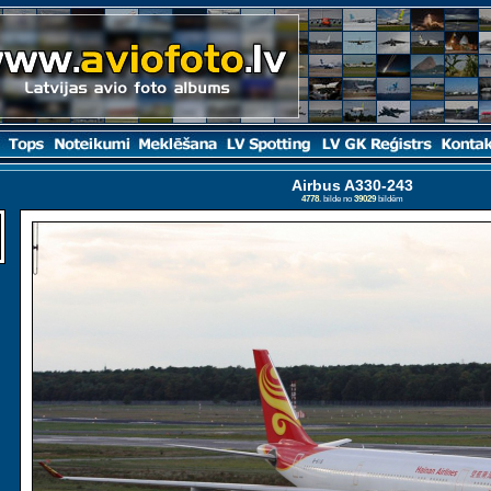
Airbus A330-243
4778
. bilde no
39029
bildēm