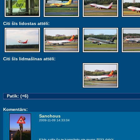
Citi šīs lidostas attēli:
Citi šīs lidmašīnas attēli:
Patīk: (+6)
Komentārs:
Sanchous
2009-11-09 14:33:04
Kāds solija šo te kompāniju pie mums RIXā dabūt.