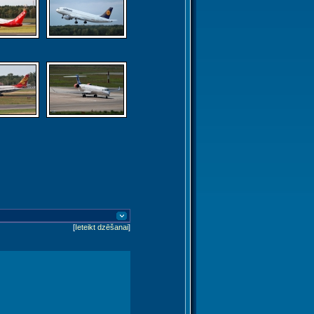
[
Ieteikt dzēšanai
]