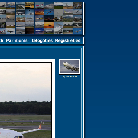
Iepriekšējā