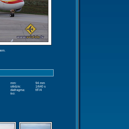
jiem.
mm:
94 mm
slēdzis:
1/640 s
diafragma:
f/F/4
iso: