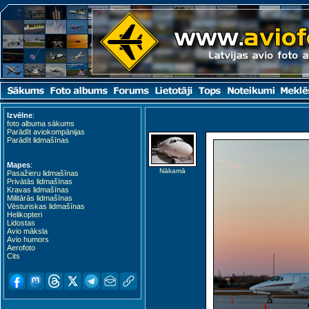
Izvēlne
:
foto albuma sākums
Parādīt aviokompānijas
Parādīt lidmašīnas
Mapes
:
Nākamā
Pasažieru lidmašīnas
Privātās lidmašīnas
Kravas lidmašīnas
Militārās lidmašīnas
Vēsturiskas lidmašīnas
Helikopteri
Lidostas
Avio māksla
Avio humors
Aerofoto
Cits