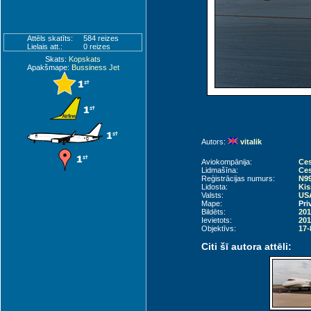
Attēls skatīts:
584 reizes
Lielais att.:
0 reizes
Skats:
Kopskats
Apakšmape:
Bussiness Jet
Autors:
vitalik
Aviokompānija:
Ce
Lidmašīna:
Ces
Reģistrācijas numurs:
N9
Lidosta:
Kis
Valsts:
USA
Mape:
Pri
Bildēts:
201
Ievietots:
201
Objektīvs:
17-
Citi šī autora attēli: