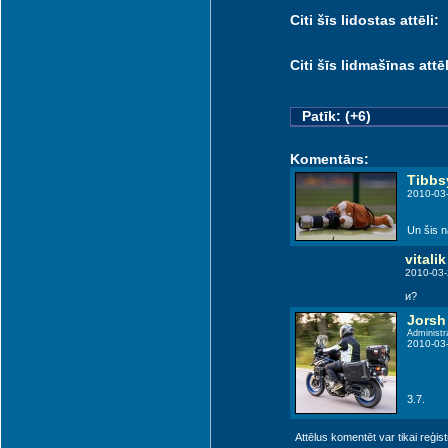
Citi šīs lidostas attēli:
Citi šīs lidmašīnas attēl
Patīk: (+6)
Komentārs:
Tibbs
2010-03
Un šis n
vitalik
2010-03-
и?
Jorsh
Administr
2010-03
3.7.
Attēlus komentēt var tikai reģistrēt