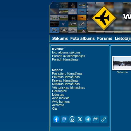
Izvēlne
:
foto albuma sākums
Parādīt aviokompānijas
Parādīt lidmašīnas
Mapes
:
Nākamā
Pasažieru lidmašīnas
Privātās lidmašīnas
Kravas lidmašīnas
Militārās lidmašīnas
Vēsturiskas lidmašīnas
Helikopteri
Lidostas
Avio māksla
Avio humors
Aerofoto
Cits