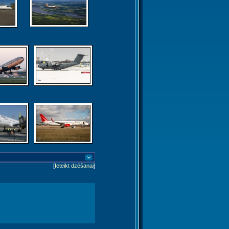
[
Ieteikt dzēšanai
]