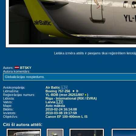
Lielāka izmēra attēls ir pieejams tikai reģistrētiem lietotā
Autors:
BTSKY
Autora komentārs:
Globalizācijas nospiedums.
Aviokompānija:
Air Baltic
🇱🇻
Lidmašīna:
Boeing 757-256
Reģistrācijas numurs:
YL-BDB
(msn
26251
/
897
)
Lidosta:
Riga - International (RIX / EVRA)
Valsts:
Latvia 🇱🇻
Mape:
Avio māksla
Bildēts:
2010-02-24
16:14:08
Ievietots:
2010-03-08
19:17:59
Objektīvs:
Canon EF 100-400mm L IS
Citi šī autora attēli: