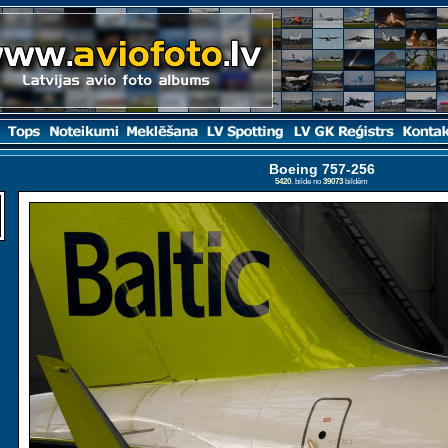
Boeing 757-256
5420
. bilde no
39073
bildēm