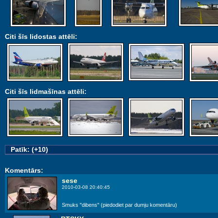
Citi šīs lidostas attēli:
Citi šīs lidmašīnas attēli:
Patīk: (+10)
Komentārs:
sese
2010-03-08 20:40:45
Smuks "dibens" (piedodiet par dumju komentāru)