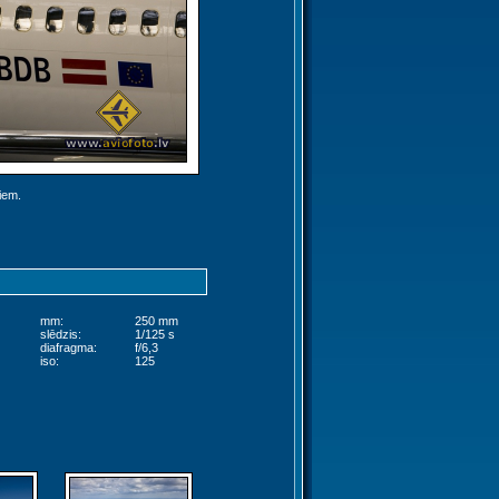
jiem.
mm:
250 mm
slēdzis:
1/125 s
diafragma:
f/6,3
iso:
125