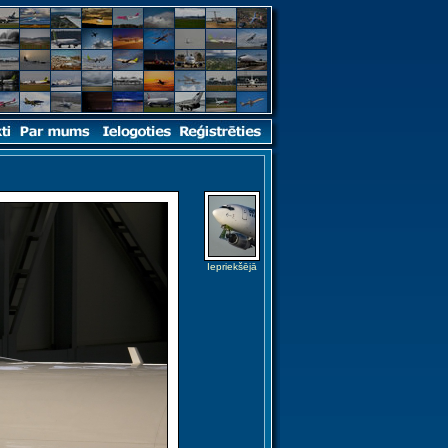
Iepriekšējā