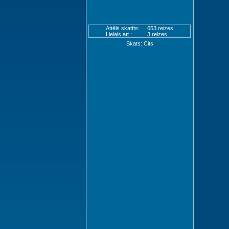
Attēls skatīts:
653 reizes
Lielais att.:
3 reizes
Skats:
Cits