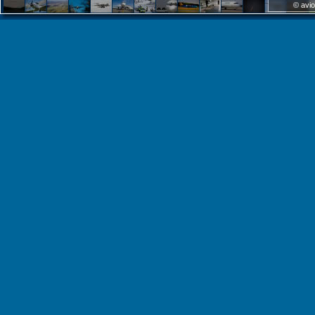
© avio