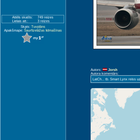
Attēls skatīts:
749 reizes
Lielais att.:
3 reizes
Skats:
Tuvplāns
Apakšmape:
Šaurfizelāžas lidmašīnas
Autors:
Jorsh
Autora komentārs:
LatCh... tb. Smart Lynx reiss u