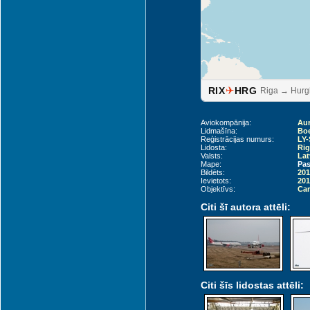
✈
RIX
HRG
Riga → Hur
Aviokompānija:
Aur
Lidmašīna:
Boe
Reģistrācijas numurs:
LY-
Lidosta:
Rig
Valsts:
Lat
Mape:
Pas
Bildēts:
201
Ievietots:
201
Objektīvs:
Can
Citi šī autora attēli:
Citi šīs lidostas attēli: