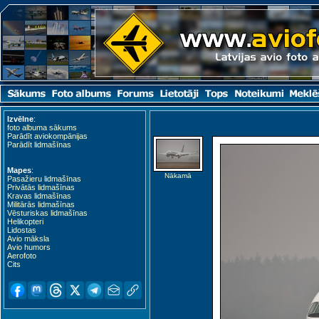
Izvēlne
:
foto albuma sākums
Parādīt aviokompānijas
Parādīt lidmašīnas
Mapes
:
Nākamā
Pasažieru lidmašīnas
Privātās lidmašīnas
Kravas lidmašīnas
Militārās lidmašīnas
Vēsturiskas lidmašīnas
Helikopteri
Lidostas
Avio māksla
Avio humors
Aerofoto
Cits