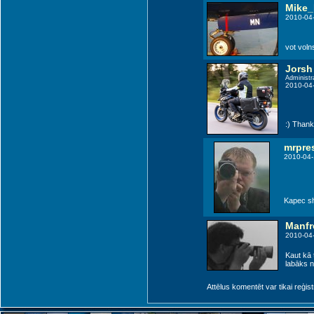
Mike
2010-04-
vot voln
Jorsh
Administr
2010-04-
:) Thank
mrpre
2010-04-
Kapec sh
Manfr
2010-04
Kaut kā 
labāks no
Attēlus komentēt var tikai reģistrēt