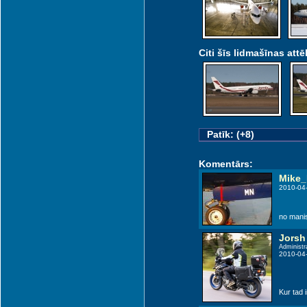
Citi šīs lidmašīnas attēl
Patīk: (+8)
Komentārs:
Mike
2010-04
no manis
Jorsh
Administr
2010-04
Kur tad i